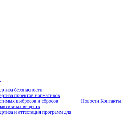
а
ертиза безопасности
ертиза проектов нормативов
стимых выбросов и сбросов
Новости
Контакты
оактивных веществ
ертиза и аттестация программ для