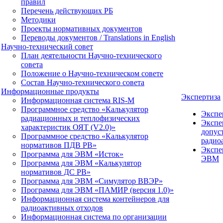
правил
Перечень действующих РБ
Методики
Проекты нормативных документов
Переводы документов / Translations in English
Научно-технический совет
План деятельности Научно-технического
совета
Положение о Научно-техническом совете
Состав Научно-технического совета
Информационные продукты
Экспертиза
Информационная система RIS-M
Программное средство «Калькулятор
Экспе
радиационных и теплофизических
Экспе
характеристик ОЯТ (V2.0)»
допус
Программное средство «Калькулятор
радио
нормативов ПДВ РВ»
Экспе
Программа для ЭВМ «Исток»
ЭВМ
Программа для ЭВМ «Калькулятор
нормативов ДС РВ»
Программа для ЭВМ «Симулятор ВВЭР»
Программа для ЭВМ «ПАМИР (версия 1.0)»
Информационная система контейнеров для
радиоактивных отходов
Информационная система по организации