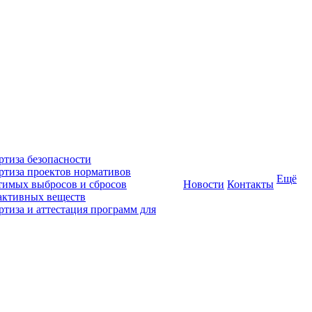
ртиза безопасности
ртиза проектов нормативов
Ещё
тимых выбросов и сбросов
Новости
Контакты
активных веществ
ртиза и аттестация программ для