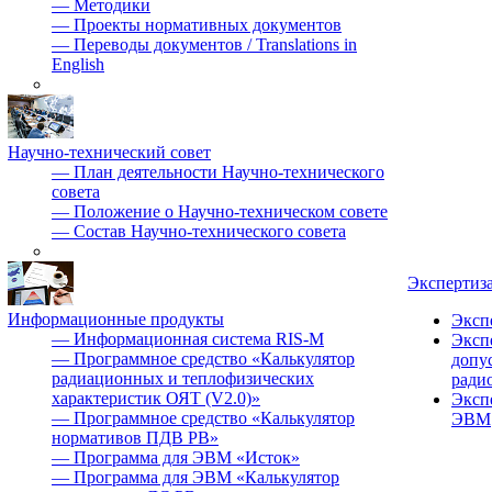
—
Методики
—
Проекты нормативных документов
—
Переводы документов / Translations in
English
Научно-технический совет
—
План деятельности Научно-технического
совета
—
Положение о Научно-техническом совете
—
Состав Научно-технического совета
Экспертиз
Информационные продукты
Эксп
—
Информационная система RIS-M
Эксп
—
Программное средство «Калькулятор
допу
радиационных и теплофизических
ради
характеристик ОЯТ (V2.0)»
Эксп
—
Программное средство «Калькулятор
ЭВМ
нормативов ПДВ РВ»
—
Программа для ЭВМ «Исток»
—
Программа для ЭВМ «Калькулятор