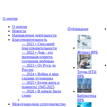
О центре
О центре
Публикации
Новости
Направления деятельности
Благотворительность
—
2021 • Глоссарий
благотворительности
Журнал ЯРБ
—
2022 • Дом - это
маленькая планета,
созданная любовью
—
2023 • От Руси до
России
Труды НТЦ
—
2024 • Война и мир
ЯРБ
глазами художника
—
2025 • Будем жить и
помнить!
1945-2025
—
2026 • В начале было
слово
Библиотека
ЯРБ
Международное сотрудничество