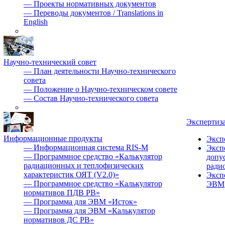
—
Проекты нормативных документов
—
Переводы документов / Translations in
English
Научно-технический совет
—
План деятельности Научно-технического
совета
—
Положение о Научно-техническом совете
—
Состав Научно-технического совета
Экспертиз
Информационные продукты
Эксп
—
Информационная система RIS-M
Эксп
—
Программное средство «Калькулятор
допу
радиационных и теплофизических
ради
характеристик ОЯТ (V2.0)»
Эксп
—
Программное средство «Калькулятор
ЭВМ
нормативов ПДВ РВ»
—
Программа для ЭВМ «Исток»
—
Программа для ЭВМ «Калькулятор
нормативов ДС РВ»