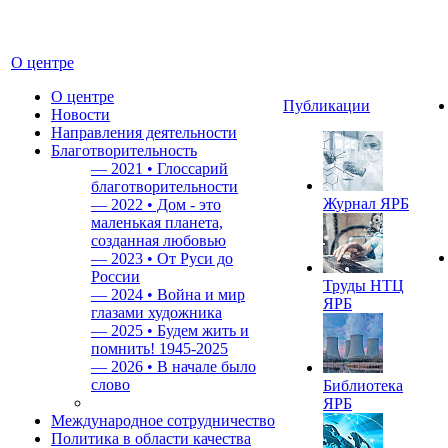
О центре
О центре
Публикации
Новости
Направления деятельности
Благотворительность
—
2021 • Глоссарий
благотворительности
Журнал ЯРБ
—
2022 • Дом - это
маленькая планета,
созданная любовью
—
2023 • От Руси до
России
Труды НТЦ
—
2024 • Война и мир
ЯРБ
глазами художника
—
2025 • Будем жить и
помнить!
1945-2025
—
2026 • В начале было
слово
Библиотека
ЯРБ
Международное сотрудничество
Политика в области качества