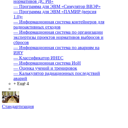
нормативов ДС РВ»
—
Программа для ЭВМ «Симулятор ВВЭР»
—
Программа для ЭВМ «ПАМИР (версия
1.0)»
—
Информационная система контейнеров для
радиоактивных отходов
—
Информационная система по организации
экспертизы проектов нормативов выбросов и
сбросов
—
Информационная система по авариям на
ИЯУ
—
Классификатор ИНЕС
—
Информационная система ИоН
—
Оценка учений и тренировок
—
Калькулятор радиационных последствий
аварий
+ Ещё 4
Стандартизация