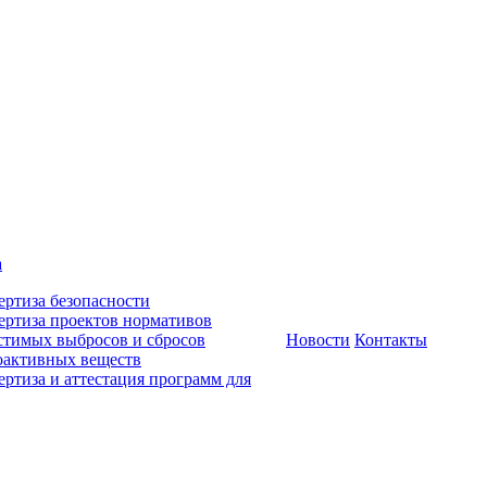
а
ертиза безопасности
ертиза проектов нормативов
стимых выбросов и сбросов
Новости
Контакты
оактивных веществ
ертиза и аттестация программ для