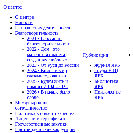
О центре
О центре
Новости
Направления деятельности
Благотворительность
2021 • Глоссарий
благотворительности
2022 • Дом - это
маленькая планета,
Публикации
созданная любовью
2023 • От Руси до России
Журнал ЯРБ
2024 • Война и мир
Труды НТЦ
глазами художника
ЯРБ
2025 • Будем жить и
Библиотека
помнить!
1945-2025
ЯРБ
2026 • В начале было
Приложение
слово
ЯРБ
Международное
сотрудничество
Политика в области качества
Лицензии и сертификаты
Государственные закупки
Противодействие коррупции