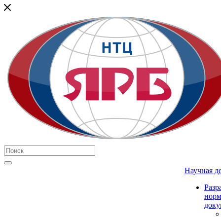
Научная д
Разр
нор
доку