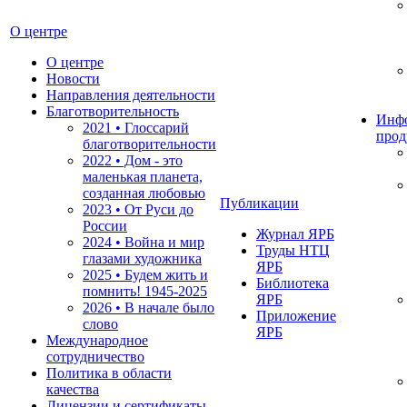
О центре
О центре
Новости
Направления деятельности
Благотворительность
Инф
2021 • Глоссарий
прод
благотворительности
2022 • Дом - это
маленькая планета,
созданная любовью
Публикации
2023 • От Руси до
России
Журнал ЯРБ
2024 • Война и мир
Труды НТЦ
глазами художника
ЯРБ
2025 • Будем жить и
Библиотека
помнить!
1945-2025
ЯРБ
2026 • В начале было
Приложение
слово
ЯРБ
Международное
сотрудничество
Политика в области
качества
Лицензии и сертификаты