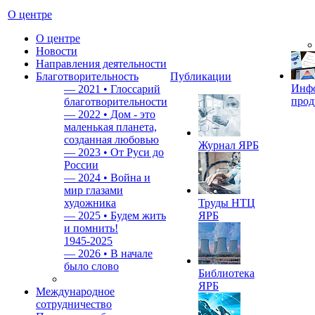
О центре
О центре
Новости
Направления деятельности
Благотворительность
Публикации
Инф
—
2021 • Глоссарий
прод
благотворительности
—
2022 • Дом - это
маленькая планета,
созданная любовью
Журнал ЯРБ
—
2023 • От Руси до
России
—
2024 • Война и
мир глазами
художника
Труды НТЦ
—
2025 • Будем жить
ЯРБ
и помнить!
1945-2025
—
2026 • В начале
было слово
Библиотека
ЯРБ
Международное
сотрудничество