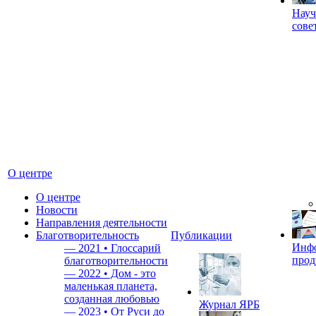
Науч
сове
О центре
О центре
Новости
Направления деятельности
Благотворительность
Публикации
Инф
—
2021 • Глоссарий
прод
благотворительности
—
2022 • Дом - это
маленькая планета,
созданная любовью
Журнал ЯРБ
—
2023 • От Руси до