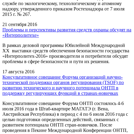
службе по экологическому, технологическому и атомному
надзору, утвержденного приказом Ростехнадзора от 7 июля
2015 г. № 267.
21 сентября 2016
Проблемы и перспективы развития средств охраны обсудят на
«Интерполитехе»
В рамках деловой программы Юбилейной Международной
XX выставки средств обеспечения безопасности государства
«Интерполитех-2016» производители и потребители обсудят
проблемы в сфере безопасности и пути их решения.
17 августа 2016
Консультативное совещание Форума организаций научно-
технической поддержки органов регулирования (TSOF) по
развитию технического и научного потенциала ОНТП в
поддержку регулирующих функций в странах-новичках
Консультативное совещание Форума ОНТП состоялось 4-6
июля 2016 года в Штаб-квартире МАГАТЭ (г. Вена,
Австрийская Республика) в период с 4 по 6 июля 2016 года с
целью подготовки определенных действий, связанных с
развитием потенциала ОНТП стран-новичков. После
проведения в Пекине Международной Конференции ОНТП,