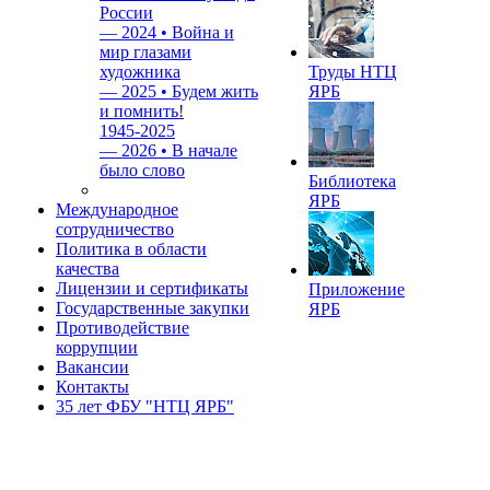
России
—
2024 • Война и
мир глазами
художника
Труды НТЦ
—
2025 • Будем жить
ЯРБ
и помнить!
1945-2025
—
2026 • В начале
было слово
Библиотека
ЯРБ
Международное
сотрудничество
Политика в области
качества
Лицензии и сертификаты
Приложение
Государственные закупки
ЯРБ
Противодействие
коррупции
Вакансии
Контакты
35 лет ФБУ "НТЦ ЯРБ"