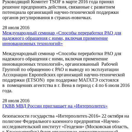
Руководящий Комитет TSOF в марте 2016 года принял
решение предпринять действия, связанные с развитием
потенциала организаций научно-технической поддержки
органов регулирования в странах-новичках.
28 июля 2016
Международный семинар «Способы переработки РАО для
надежного обращения с ними, включая применение
инновационных технологий»
Международный семинар «Способы переработки РАО для
надежного обращения с ними, включая применение
инновационных технологий», организованный Рабочей
Группой по обращению с РАО и выводу из эксплуатации
Ассоциации Европейских организаций научно-технической
поддержки (ETSON) при поддержке МАГАТЭ состоялся
в помещениях агентства в г. Вена в период с 4 по 6 июля 2016
года.
28 июля 2016
ГКВВ МВД России приглашает на «Интерполитех»
безопасности государства «Интерполитех-2016» 22 октября на
полигоне Федерального казенного предприятия «Научно-
исследовательский институт «Геодезия» (Московская область,
г. Красноармейск) будет организован демонстрационный