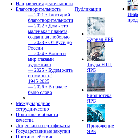
Направления деятельности
Благотворительность
Публикации
Инф
—
2021 • Глоссарий
прод
благотворительности
—
2022 • Дом - это
маленькая планета,
созданная любовью
Журнал ЯРБ
—
2023 • От Руси до
России
—
2024 • Война и
мир глазами
художника
Труды НТЦ
—
2025 • Будем жить
ЯРБ
и помнить!
1945-2025
—
2026 • В начале
было слово
Библиотека
ЯРБ
Международное
сотрудничество
Политика в области
качества
Лицензии и сертификаты
Приложение
Государственные закупки
ЯРБ
Противодействие