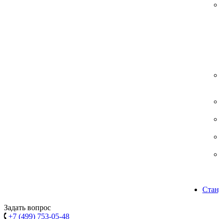
Стан
Задать вопрос
+7 (499) 753-05-48