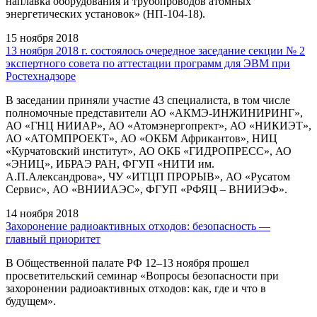
наплавка оборудования и трубопроводов атомных
энергетических установок» (НП-104-18).
15 ноября 2018
13 ноября 2018 г. состоялось очередное заседание секции № 2
экспертного совета по аттестации программ для ЭВМ при
Ростехнадзоре
В заседании приняли участие 43 специалиста, в том числе
полномочные представители АО «АКМЭ-ИНЖИНИРИНГ»,
АО «ГНЦ НИИАР», АО «Атомэнергопрект», АО «НИКИЭТ»,
АО «АТОМПРОЕКТ», АО «ОКБМ Африкантов», НИЦ
«Курчатовский институт», АО ОКБ «ГИДРОПРЕСС», АО
«ЭНИЦ», ИБРАЭ РАН, ФГУП «НИТИ им.
А.П.Александрова», ЧУ «ИТЦП ПРОРЫВ», АО «Русатом
Сервис», АО «ВНИИАЭС», ФГУП «РФЯЦ – ВНИИЭФ».
14 ноября 2018
Захоронение радиоактивных отходов: безопасность —
главный приоритет
В Общественной палате РФ 12–13 ноября прошел
просветительский семинар «Вопросы безопасности при
захоронении радиоактивных отходов: как, где и что в
будущем».