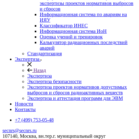
экспертизы проектов нормативов выбросов
и сбросов
Информационная система по авариям на
ИЯУ
Классификатор ИНЕС
Информационная система ИоН
Оценка учений и тренировок
Калькулятор радиационных последствий
аварий
Стандартизация
Экспертиза
Назад
Экспертиза
Экспертиза безопасности
Экспертиза проектов нормативов допустимых
выбросов и сбросов радиоактивных веществ
Экспертиза и аттестация программ для ЭВМ
Новости
Контакты
+7 (499) 753-05-48
secnrs@secnrs.ru
107140, Москва, вн.тер.г. муниципальный округ