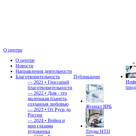
О центре
О центре
Новости
Направления деятельности
Благотворительность
Публикации
Инф
—
2021 • Глоссарий
прод
благотворительности
—
2022 • Дом - это
маленькая планета,
созданная любовью
Журнал ЯРБ
—
2023 • От Руси до
России
—
2024 • Война и
мир глазами
художника
Труды НТЦ