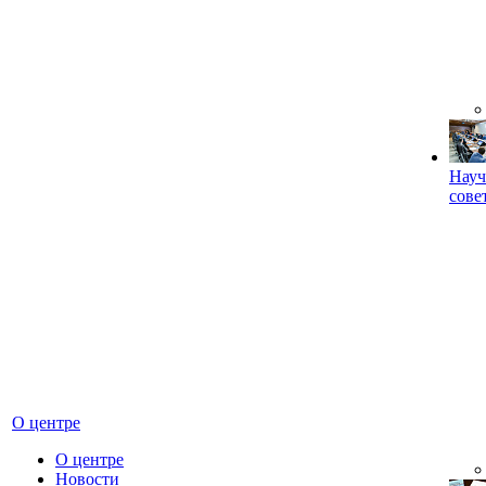
Науч
сове
О центре
О центре
Новости