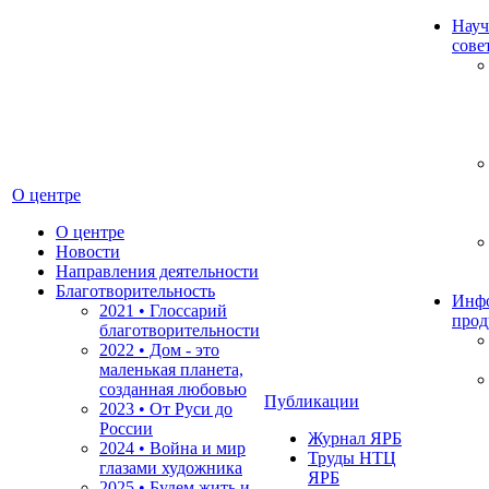
Науч
сове
О центре
О центре
Новости
Направления деятельности
Благотворительность
Инф
2021 • Глоссарий
прод
благотворительности
2022 • Дом - это
маленькая планета,
созданная любовью
Публикации
2023 • От Руси до
России
Журнал ЯРБ
2024 • Война и мир
Труды НТЦ
глазами художника
ЯРБ
2025 • Будем жить и