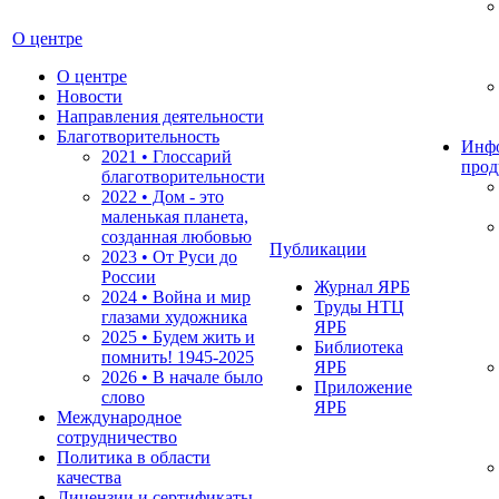
О центре
О центре
Новости
Направления деятельности
Благотворительность
Инф
2021 • Глоссарий
прод
благотворительности
2022 • Дом - это
маленькая планета,
созданная любовью
Публикации
2023 • От Руси до
России
Журнал ЯРБ
2024 • Война и мир
Труды НТЦ
глазами художника
ЯРБ
2025 • Будем жить и
Библиотека
помнить!
1945-2025
ЯРБ
2026 • В начале было
Приложение
слово
ЯРБ
Международное
сотрудничество
Политика в области
качества
Лицензии и сертификаты