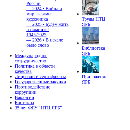
России
—
2024 • Война и
мир глазами
художника
Труды НТЦ
—
2025 • Будем жить
ЯРБ
и помнить!
1945-2025
—
2026 • В начале
было слово
Библиотека
ЯРБ
Международное
сотрудничество
Политика в области
качества
Лицензии и сертификаты
Приложение
Государственные закупки
ЯРБ
Противодействие
коррупции
Вакансии
Контакты
35 лет ФБУ "НТЦ ЯРБ"