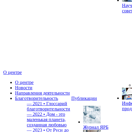
Науч
сове
О центре
О центре
Новости
Направления деятельности
Благотворительность
Публикации
Инф
—
2021 • Глоссарий
прод
благотворительности
—
2022 • Дом - это
маленькая планета,
созданная любовью
Журнал ЯРБ
—
2023 • От Руси до