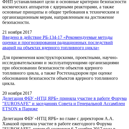
ФНП устанавливают цели и основные критерии безопасности
космических аппаратов с ядерными реакторами, а также
основные принципы и общие требования к техническим и
организационным мерам, направленным на достижение
безопасности.
21 ноября 2017
Введено в действие РБ-134-17 «Рекомендуемые методы
оценки и прогнозирования радиационных последствий
аварий на объектах ядерного топливного цикла»
Для применения конструкторскими, проектными, научно-
исследовательскими и эксплуатирующими организациями
при обосновании безопасности объектов ядерного
топливного цикла, а также Ростехнадзором при оценке
обоснования безопасности объектов ядерного топливного
цикла.
20 ноября 2017
Делегация ФБУ «НТЦ ЯРБ» приняла участие в работе Форума
"EUROSAFE" и заседаниях Совета и Генеральной Ассамблеи
ETSON в Париже
Делегация ФБУ «НТЦ ЯРБ» во главе с директором А.А.
Хамазой приняла участие в работе ежегодного Форума
"EUROSAFE", который состоялся 6-7 ноября 2017 года в