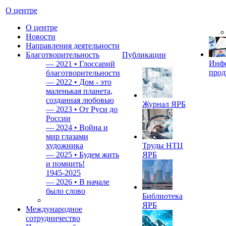
О центре
О центре
Новости
Направления деятельности
Благотворительность
Публикации
Инф
—
2021 • Глоссарий
прод
благотворительности
—
2022 • Дом - это
маленькая планета,
созданная любовью
Журнал ЯРБ
—
2023 • От Руси до
России
—
2024 • Война и
мир глазами
художника
Труды НТЦ
—
2025 • Будем жить
ЯРБ
и помнить!
1945-2025
—
2026 • В начале
было слово
Библиотека
ЯРБ
Международное
сотрудничество