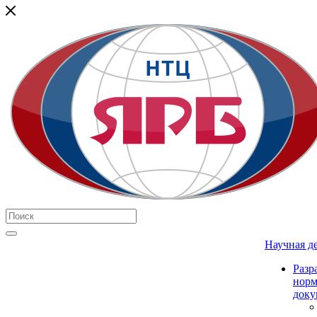
Научная д
Разр
нор
доку