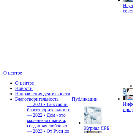
Науч
сове
О центре
О центре
Новости
Направления деятельности
Благотворительность
Публикации
Инф
—
2021 • Глоссарий
прод
благотворительности
—
2022 • Дом - это
маленькая планета,
созданная любовью
Журнал ЯРБ
—
2023 • От Руси до