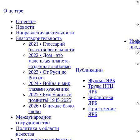
О центре
О центре
Новости
Направления деятельности
Благотворительность
Инф
2021 • Глоссарий
прод
благотворительности
2022 • Дом - это
маленькая планета,
созданная любовью
Публикации
2023 • От Руси до
России
Журнал ЯРБ
2024 • Война и мир
Труды НТЦ
глазами художника
ЯРБ
2025 • Будем жить и
Библиотека
помнить!
1945-2025
ЯРБ
2026 • В начале было
Приложение
слово
ЯРБ
Международное
сотрудничество
Политика в области
качества
Лицензии и сертификаты