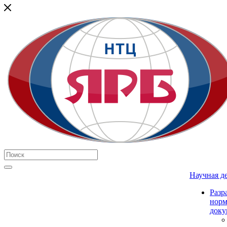
Научная д
Разр
нор
доку