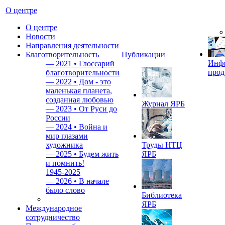
О центре
О центре
Новости
Направления деятельности
Благотворительность
Публикации
Инф
—
2021 • Глоссарий
прод
благотворительности
—
2022 • Дом - это
маленькая планета,
созданная любовью
Журнал ЯРБ
—
2023 • От Руси до
России
—
2024 • Война и
мир глазами
художника
Труды НТЦ
—
2025 • Будем жить
ЯРБ
и помнить!
1945-2025
—
2026 • В начале
было слово
Библиотека
ЯРБ
Международное
сотрудничество