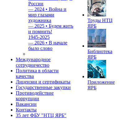
России
—
2024 • Война и
мир глазами
художника
Труды НТЦ
—
2025 • Будем жить
ЯРБ
и помнить!
1945-2025
—
2026 • В начале
было слово
Библиотека
ЯРБ
Международное
сотрудничество
Политика в области
качества
Лицензии и сертификаты
Приложение
Государственные закупки
ЯРБ
Противодействие
коррупции
Вакансии
Контакты
35 лет ФБУ "НТЦ ЯРБ"