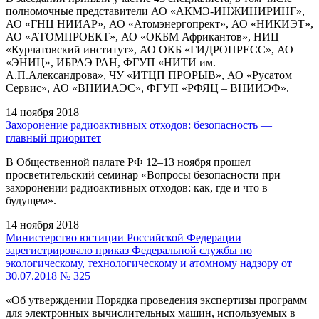
полномочные представители АО «АКМЭ-ИНЖИНИРИНГ»,
АО «ГНЦ НИИАР», АО «Атомэнергопрект», АО «НИКИЭТ»,
АО «АТОМПРОЕКТ», АО «ОКБМ Африкантов», НИЦ
«Курчатовский институт», АО ОКБ «ГИДРОПРЕСС», АО
«ЭНИЦ», ИБРАЭ РАН, ФГУП «НИТИ им.
А.П.Александрова», ЧУ «ИТЦП ПРОРЫВ», АО «Русатом
Сервис», АО «ВНИИАЭС», ФГУП «РФЯЦ – ВНИИЭФ».
14 ноября 2018
Захоронение радиоактивных отходов: безопасность —
главный приоритет
В Общественной палате РФ 12–13 ноября прошел
просветительский семинар «Вопросы безопасности при
захоронении радиоактивных отходов: как, где и что в
будущем».
14 ноября 2018
Министерство юстиции Российской Федерации
зарегистрировало приказ Федеральной службы по
экологическому, технологическому и атомному надзору от
30.07.2018 № 325
«Об утверждении Порядка проведения экспертизы программ
для электронных вычислительных машин, используемых в