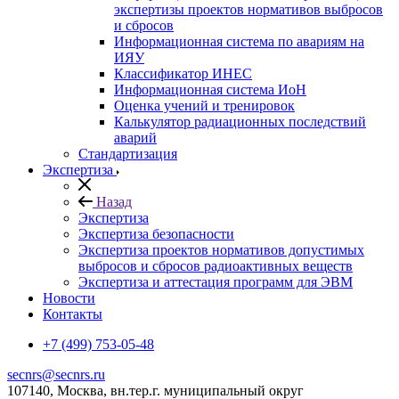
экспертизы проектов нормативов выбросов
и сбросов
Информационная система по авариям на
ИЯУ
Классификатор ИНЕС
Информационная система ИоН
Оценка учений и тренировок
Калькулятор радиационных последствий
аварий
Стандартизация
Экспертиза
Назад
Экспертиза
Экспертиза безопасности
Экспертиза проектов нормативов допустимых
выбросов и сбросов радиоактивных веществ
Экспертиза и аттестация программ для ЭВМ
Новости
Контакты
+7 (499) 753-05-48
secnrs@secnrs.ru
107140, Москва, вн.тер.г. муниципальный округ