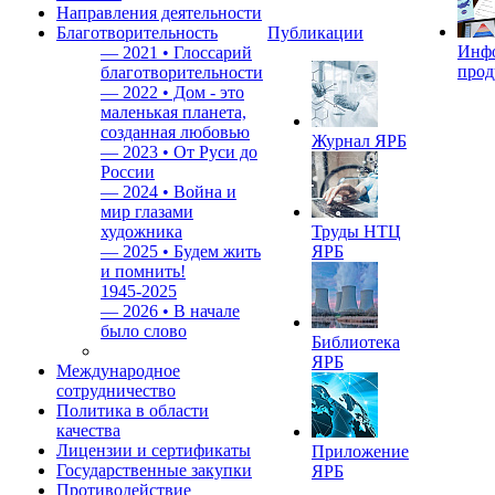
Направления деятельности
Благотворительность
Публикации
Инф
—
2021 • Глоссарий
прод
благотворительности
—
2022 • Дом - это
маленькая планета,
созданная любовью
Журнал ЯРБ
—
2023 • От Руси до
России
—
2024 • Война и
мир глазами
художника
Труды НТЦ
—
2025 • Будем жить
ЯРБ
и помнить!
1945-2025
—
2026 • В начале
было слово
Библиотека
ЯРБ
Международное
сотрудничество
Политика в области
качества
Лицензии и сертификаты
Приложение
Государственные закупки
ЯРБ
Противодействие