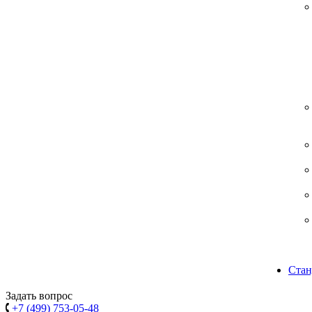
Стан
Задать вопрос
+7 (499) 753-05-48