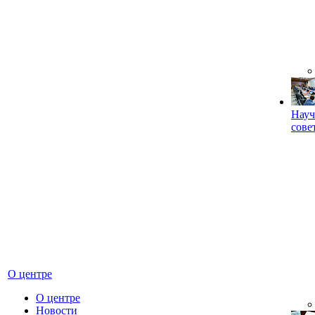
Науч
сове
О центре
О центре
Новости