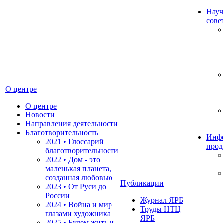
Науч
сове
О центре
О центре
Новости
Направления деятельности
Благотворительность
Инф
2021 • Глоссарий
прод
благотворительности
2022 • Дом - это
маленькая планета,
созданная любовью
Публикации
2023 • От Руси до
России
Журнал ЯРБ
2024 • Война и мир
Труды НТЦ
глазами художника
ЯРБ
2025 • Будем жить и