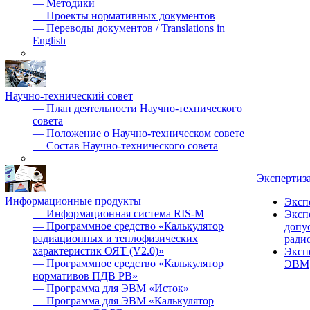
—
Методики
—
Проекты нормативных документов
—
Переводы документов / Translations in
English
Научно-технический совет
—
План деятельности Научно-технического
совета
—
Положение о Научно-техническом совете
—
Состав Научно-технического совета
Экспертиз
Информационные продукты
Эксп
—
Информационная система RIS-M
Эксп
—
Программное средство «Калькулятор
допу
радиационных и теплофизических
ради
характеристик ОЯТ (V2.0)»
Эксп
—
Программное средство «Калькулятор
ЭВМ
нормативов ПДВ РВ»
—
Программа для ЭВМ «Исток»
—
Программа для ЭВМ «Калькулятор