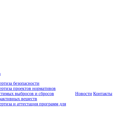
а
ертиза безопасности
ертиза проектов нормативов
стимых выбросов и сбросов
Новости
Контакты
оактивных веществ
ертиза и аттестация программ для