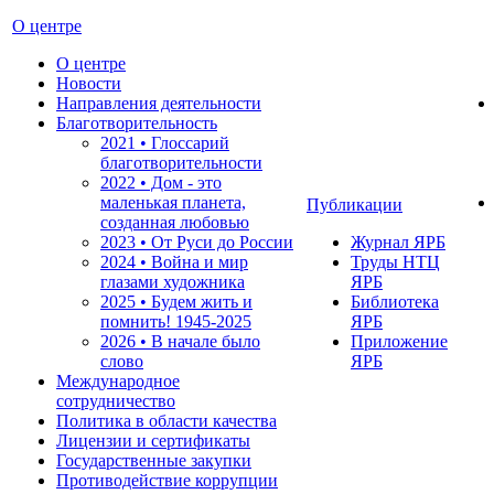
О центре
О центре
Новости
Направления деятельности
Благотворительность
2021 • Глоссарий
благотворительности
2022 • Дом - это
маленькая планета,
Публикации
созданная любовью
2023 • От Руси до России
Журнал ЯРБ
2024 • Война и мир
Труды НТЦ
глазами художника
ЯРБ
2025 • Будем жить и
Библиотека
помнить!
1945-2025
ЯРБ
2026 • В начале было
Приложение
слово
ЯРБ
Международное
сотрудничество
Политика в области качества
Лицензии и сертификаты
Государственные закупки
Противодействие коррупции