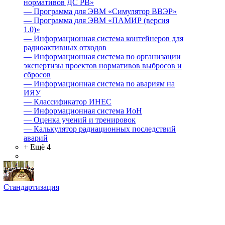
нормативов ДС РВ»
—
Программа для ЭВМ «Симулятор ВВЭР»
—
Программа для ЭВМ «ПАМИР (версия
1.0)»
—
Информационная система контейнеров для
радиоактивных отходов
—
Информационная система по организации
экспертизы проектов нормативов выбросов и
сбросов
—
Информационная система по авариям на
ИЯУ
—
Классификатор ИНЕС
—
Информационная система ИоН
—
Оценка учений и тренировок
—
Калькулятор радиационных последствий
аварий
+ Ещё 4
Стандартизация