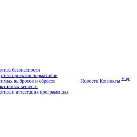
ртиза безопасности
ртиза проектов нормативов
Ещё
тимых выбросов и сбросов
Новости
Контакты
активных веществ
ртиза и аттестация программ для