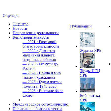
О центре
О центре
Публикации
Новости
Направления деятельности
Благотворительность
—
2021 • Глоссарий
благотворительности
Журнал ЯРБ
—
2022 • Дом - это
маленькая планета,
созданная любовью
—
2023 • От Руси до
России
Труды НТЦ
—
2024 • Война и мир
ЯРБ
глазами художника
—
2025 • Будем жить и
помнить!
1945-2025
—
2026 • В начале было
слово
Библиотека
ЯРБ
Международное сотрудничество
Политика в области качества