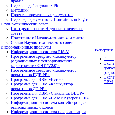
правил
Перечень действующих РБ
Методики
Проекты нормативных документов
Переводы документов / Translations in English
Научно-технический совет
План деятельности Научно-технического
совета
Положение о Научно-техническом совете
Состав Научно-технического совета
Информационные продукты
Экспертиза
Информационная система RIS-M
Программное средство «Калькулятор
Экспе
радиационных и теплофизических
Экспе
характеристик ОЯТ (V2.0)»
допус
Программное средство «Калькулятор
радио
нормативов ПДВ РВ»
Экспе
Программа для ЭВМ «Исток»
ЭВМ
Программа для ЭВМ «Калькулятор
нормативов ДС РВ»
Программа для ЭВМ «Симулятор ВВЭР»
Программа для ЭВМ «ПАМИР (версия 1.0)»
Информационная система контейнеров для
радиоактивных отходов
Информационная система по организации