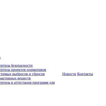
а
ертиза безопасности
ертиза проектов нормативов
стимых выбросов и сбросов
Новости
Контакты
оактивных веществ
ертиза и аттестация программ для