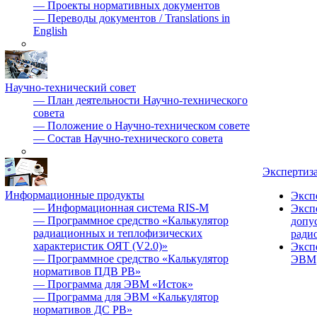
—
Проекты нормативных документов
—
Переводы документов / Translations in
English
Научно-технический совет
—
План деятельности Научно-технического
совета
—
Положение о Научно-техническом совете
—
Состав Научно-технического совета
Экспертиз
Информационные продукты
Эксп
—
Информационная система RIS-M
Эксп
—
Программное средство «Калькулятор
допу
радиационных и теплофизических
ради
характеристик ОЯТ (V2.0)»
Эксп
—
Программное средство «Калькулятор
ЭВМ
нормативов ПДВ РВ»
—
Программа для ЭВМ «Исток»
—
Программа для ЭВМ «Калькулятор
нормативов ДС РВ»