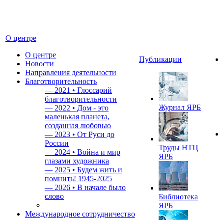
О центре
О центре
Публикации
Новости
Направления деятельности
Благотворительность
—
2021 • Глоссарий
благотворительности
Журнал ЯРБ
—
2022 • Дом - это
маленькая планета,
созданная любовью
—
2023 • От Руси до
России
Труды НТЦ
—
2024 • Война и мир
ЯРБ
глазами художника
—
2025 • Будем жить и
помнить!
1945-2025
—
2026 • В начале было
слово
Библиотека
ЯРБ
Международное сотрудничество