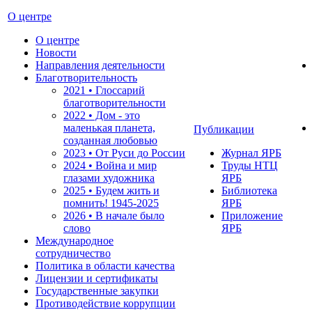
О центре
О центре
Новости
Направления деятельности
Благотворительность
2021 • Глоссарий
благотворительности
2022 • Дом - это
маленькая планета,
Публикации
созданная любовью
2023 • От Руси до России
Журнал ЯРБ
2024 • Война и мир
Труды НТЦ
глазами художника
ЯРБ
2025 • Будем жить и
Библиотека
помнить!
1945-2025
ЯРБ
2026 • В начале было
Приложение
слово
ЯРБ
Международное
сотрудничество
Политика в области качества
Лицензии и сертификаты
Государственные закупки
Противодействие коррупции