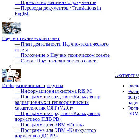
—
Проекты нормативных документов
—
Переводы документов / Translations in
English
Научно-технический совет
—
План деятельности Научно-технического
совета
—
Положение о Научно-техническом совете
—
Состав Научно-технического совета
Экспертиз
Информационные продукты
Эксп
—
Информационная система RIS-M
Эксп
—
Программное средство «Калькулятор
допу
радиационных и теплофизических
ради
характеристик ОЯТ (V2.0)»
Эксп
—
Программное средство «Калькулятор
ЭВМ
нормативов ПДВ РВ»
—
Программа для ЭВМ «Исток»
—
Программа для ЭВМ «Калькулятор
нормативов ДС РВ»