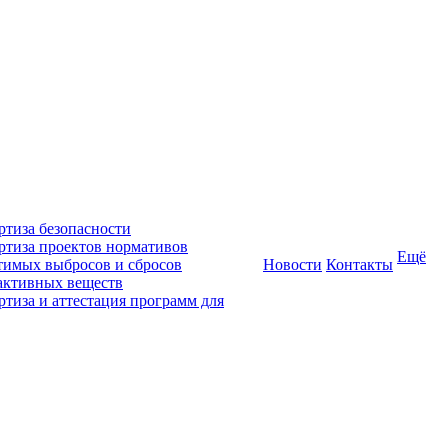
ртиза безопасности
ртиза проектов нормативов
Ещё
тимых выбросов и сбросов
Новости
Контакты
активных веществ
ртиза и аттестация программ для