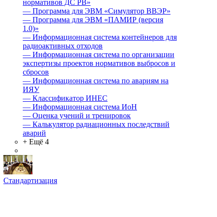
нормативов ДС РВ»
—
Программа для ЭВМ «Симулятор ВВЭР»
—
Программа для ЭВМ «ПАМИР (версия
1.0)»
—
Информационная система контейнеров для
радиоактивных отходов
—
Информационная система по организации
экспертизы проектов нормативов выбросов и
сбросов
—
Информационная система по авариям на
ИЯУ
—
Классификатор ИНЕС
—
Информационная система ИоН
—
Оценка учений и тренировок
—
Калькулятор радиационных последствий
аварий
+ Ещё 4
Стандартизация