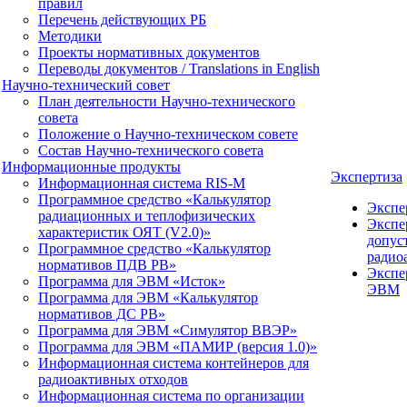
правил
Перечень действующих РБ
Методики
Проекты нормативных документов
Переводы документов / Translations in English
Научно-технический совет
План деятельности Научно-технического
совета
Положение о Научно-техническом совете
Состав Научно-технического совета
Информационные продукты
Экспертиза
Информационная система RIS-M
Программное средство «Калькулятор
Экспе
радиационных и теплофизических
Экспе
характеристик ОЯТ (V2.0)»
допус
Программное средство «Калькулятор
радио
нормативов ПДВ РВ»
Экспе
Программа для ЭВМ «Исток»
ЭВМ
Программа для ЭВМ «Калькулятор
нормативов ДС РВ»
Программа для ЭВМ «Симулятор ВВЭР»
Программа для ЭВМ «ПАМИР (версия 1.0)»
Информационная система контейнеров для
радиоактивных отходов
Информационная система по организации