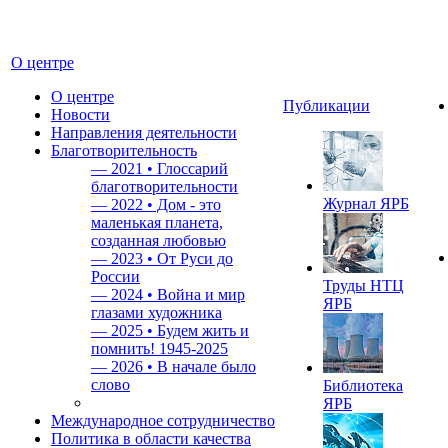
О центре
О центре
Публикации
Новости
Направления деятельности
Благотворительность
—
2021 • Глоссарий
благотворительности
Журнал ЯРБ
—
2022 • Дом - это
маленькая планета,
созданная любовью
—
2023 • От Руси до
России
Труды НТЦ
—
2024 • Война и мир
ЯРБ
глазами художника
—
2025 • Будем жить и
помнить!
1945-2025
—
2026 • В начале было
слово
Библиотека
ЯРБ
Международное сотрудничество
Политика в области качества