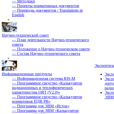
—
Методики
—
Проекты нормативных документов
—
Переводы документов / Translations in
English
Научно-технический совет
—
План деятельности Научно-технического
совета
—
Положение о Научно-техническом совете
—
Состав Научно-технического совета
Экспертиз
Информационные продукты
Эксп
—
Информационная система RIS-M
Эксп
—
Программное средство «Калькулятор
допу
радиационных и теплофизических
ради
характеристик ОЯТ (V2.0)»
Эксп
—
Программное средство «Калькулятор
ЭВМ
нормативов ПДВ РВ»
—
Программа для ЭВМ «Исток»
—
Программа для ЭВМ «Калькулятор