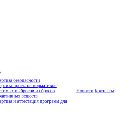
а
ертиза безопасности
ертиза проектов нормативов
стимых выбросов и сбросов
Новости
Контакты
оактивных веществ
ертиза и аттестация программ для