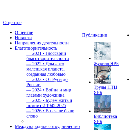
О центре
О центре
Публикации
Новости
Направления деятельности
Благотворительность
—
2021 • Глоссарий
благотворительности
Журнал ЯРБ
—
2022 • Дом - это
маленькая планета,
созданная любовью
—
2023 • От Руси до
России
Труды НТЦ
—
2024 • Война и мир
ЯРБ
глазами художника
—
2025 • Будем жить и
помнить!
1945-2025
—
2026 • В начале было
слово
Библиотека
ЯРБ
Международное сотрудничество