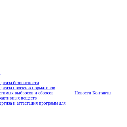
а
ертиза безопасности
ертиза проектов нормативов
стимых выбросов и сбросов
Новости
Контакты
оактивных веществ
ертиза и аттестация программ для