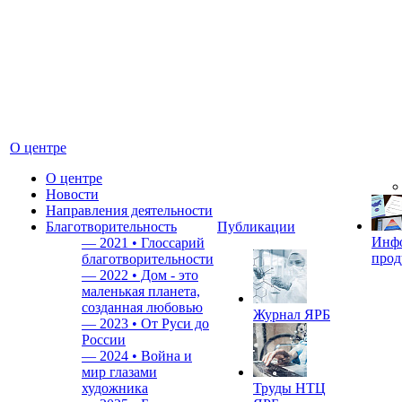
О центре
О центре
Новости
Направления деятельности
Благотворительность
Публикации
Инф
—
2021 • Глоссарий
прод
благотворительности
—
2022 • Дом - это
маленькая планета,
созданная любовью
Журнал ЯРБ
—
2023 • От Руси до
России
—
2024 • Война и
мир глазами
художника
Труды НТЦ