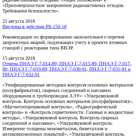
«Приповерхностное захоронение радиоактивных отходов.
Требования безопасности».
21 августа 2018
Введены в действие РБ-150-18
Рекомендации по формированию окончательного перечня
запроектных аварий, подлежащих учету в проекте атомных
станций с реакторами типа ВВЭР.
15 августа 2018
Отмена ПНАЭ Г-7-014-89, ПНАЭ Г-7-015-89, ПНАЭ Г-7-017-
89, ПНАЭ Г-7-019-89, ПНАЭ Г-7-030-91, ПНАЭ Г-7-031-91 и
ПНАЭ Г-7-032-91
«Унифицированные методики контроля основных материалов
(полуфабрикатов), сварных соединений и наплавки
оборудования и трубопроводов АЭУ»: «Ультразвуковой
контроль. Контроль основных материалов (полуфабрикатов)»,
«Магнитопорошковый контроль», «Радиографический
контроль» и «Контроль герметичности. Газовые и жидкостные
методы», «Ультразвуковой контроль. Контроль сварных
соединений и наплавки», «Ультразвуковой контроль.
Измерение толщины монометаллов, биметаллов и
антикоррозионных покрытий», «Ультразвуковой контроль.