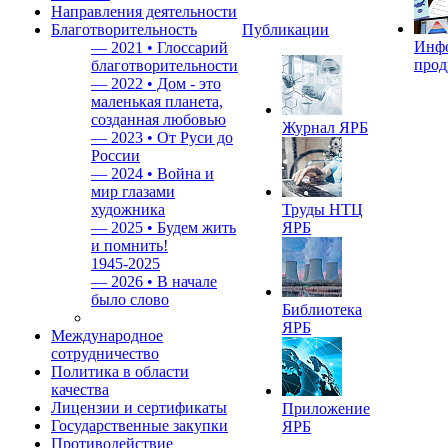
Направления деятельности
Благотворительность
Публикации
Инф
—
2021 • Глоссарий
прод
благотворительности
—
2022 • Дом - это
маленькая планета,
созданная любовью
Журнал ЯРБ
—
2023 • От Руси до
России
—
2024 • Война и
мир глазами
художника
Труды НТЦ
—
2025 • Будем жить
ЯРБ
и помнить!
1945-2025
—
2026 • В начале
было слово
Библиотека
ЯРБ
Международное
сотрудничество
Политика в области
качества
Лицензии и сертификаты
Приложение
Государственные закупки
ЯРБ
Противодействие