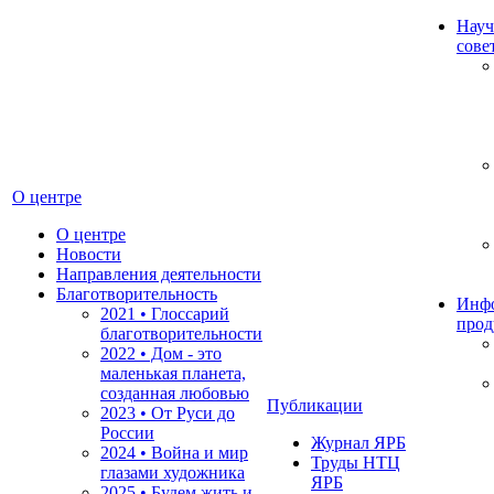
Науч
сове
О центре
О центре
Новости
Направления деятельности
Благотворительность
Инф
2021 • Глоссарий
прод
благотворительности
2022 • Дом - это
маленькая планета,
созданная любовью
Публикации
2023 • От Руси до
России
Журнал ЯРБ
2024 • Война и мир
Труды НТЦ
глазами художника
ЯРБ
2025 • Будем жить и