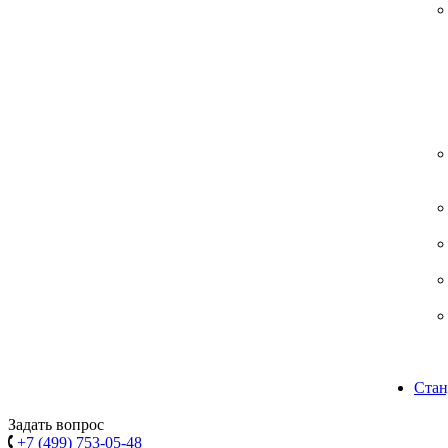
Стан
Задать вопрос
+7 (499) 753-05-48