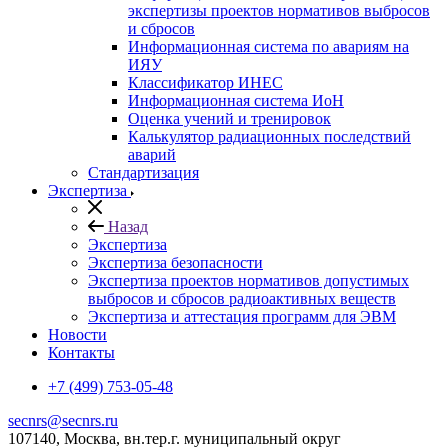
экспертизы проектов нормативов выбросов
и сбросов
Информационная система по авариям на
ИЯУ
Классификатор ИНЕС
Информационная система ИоН
Оценка учений и тренировок
Калькулятор радиационных последствий
аварий
Стандартизация
Экспертиза
Назад
Экспертиза
Экспертиза безопасности
Экспертиза проектов нормативов допустимых
выбросов и сбросов радиоактивных веществ
Экспертиза и аттестация программ для ЭВМ
Новости
Контакты
+7 (499) 753-05-48
secnrs@secnrs.ru
107140, Москва, вн.тер.г. муниципальный округ