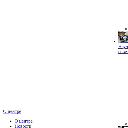
Науч
сове
О центре
О центре
Новости