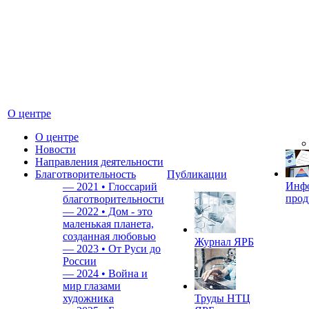
О центре
О центре
Новости
Направления деятельности
Благотворительность
Публикации
Инф
—
2021 • Глоссарий
прод
благотворительности
—
2022 • Дом - это
маленькая планета,
созданная любовью
Журнал ЯРБ
—
2023 • От Руси до
России
—
2024 • Война и
мир глазами
художника
Труды НТЦ