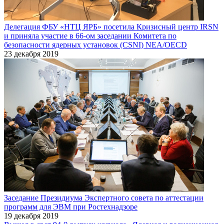
Делегация ФБУ «НТЦ ЯРБ» посетила Кризисный центр IRSN
и приняла участие в 66-ом заседании Комитета по
безопасности ядерных установок (CSNI) NEA/OECD
23 декабря 2019
Заседание Президиума Экспертного совета по аттестации
программ для ЭВМ при Ростехнадзоре
19 декабря 2019