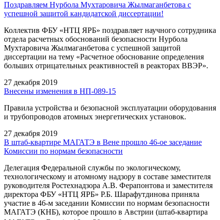
Поздравляем Нурбола Мухтаровича Жылмаганбетова с
успешной защитой кандидатской диссертации!
Коллектив ФБУ «НТЦ ЯРБ» поздравляет научного сотрудника
отдела расчетных обоснований безопасности Нурбола
Мухтаровича Жылмаганбетова с успешной защитой
диссертации на тему «Расчетное обоснование определения
больших отрицательных реактивностей в реакторах ВВЭР».
27 декабря 2019
Внесены изменения в НП-089-15
Правила устройства и безопасной эксплуатации оборудования
и трубопроводов атомных энергетических установок.
27 декабря 2019
В штаб-квартире МАГАТЭ в Вене прошло 46-ое заседание
Комиссии по нормам безопасности
Делегация Федеральной службы по экологическому,
технологическому и атомному надзору в составе заместителя
руководителя Ростехнадзора А.В. Ферапонтова и заместителя
директора ФБУ «НТЦ ЯРБ» Р.Б. Шарафутдинова приняла
участие в 46-м заседании Комиссии по нормам безопасности
МАГАТЭ (КНБ), которое прошло в Австрии (штаб-квартира