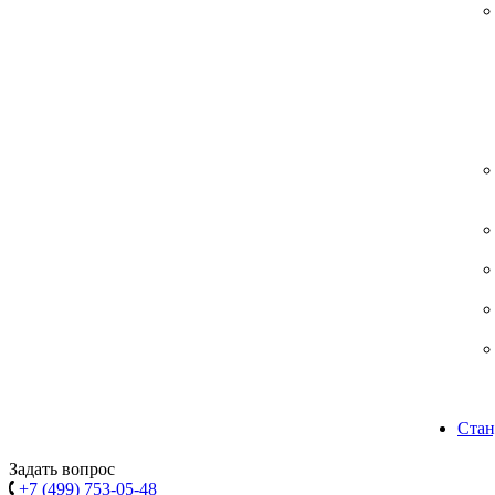
Стан
Задать вопрос
+7 (499) 753-05-48