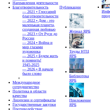
Направления деятельности
Благотворительность
Публикации
Инф
—
2021 • Глоссарий
прод
благотворительности
—
2022 • Дом - это
маленькая планета,
созданная любовью
Журнал ЯРБ
—
2023 • От Руси до
России
—
2024 • Война и
мир глазами
художника
Труды НТЦ
—
2025 • Будем жить
ЯРБ
и помнить!
1945-2025
—
2026 • В начале
было слово
Библиотека
ЯРБ
Международное
сотрудничество
Политика в области
качества
Лицензии и сертификаты
Приложение
Государственные закупки
ЯРБ
Противодействие