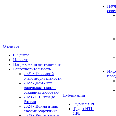
Науч
сове
О центре
О центре
Новости
Направления деятельности
Благотворительность
Инф
2021 • Глоссарий
прод
благотворительности
2022 • Дом - это
маленькая планета,
созданная любовью
Публикации
2023 • От Руси до
России
Журнал ЯРБ
2024 • Война и мир
Труды НТЦ
глазами художника
ЯРБ
2025 • Будем жить и