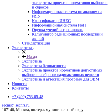
экспертизы проектов нормативов выбросов
и сбросов
Информационная система по авариям на
ИЯУ
Классификатор ИНЕС
Информационная система ИоН
Оценка учений и тренировок
Калькулятор радиационных последствий
аварий
Стандартизация
Экспертиза
Назад
Экспертиза
Экспертиза безопасности
Экспертиза проектов нормативов допустимых
выбросов и сбросов радиоактивных веществ
Экспертиза и аттестация программ для ЭВМ
Новости
Контакты
+7 (499) 753-05-48
secnrs@secnrs.ru
107140, Москва, вн.тер.г. муниципальный округ