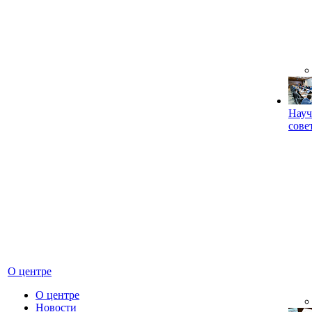
Науч
сове
О центре
О центре
Новости