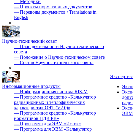
—
Методики
—
Проекты нормативных документов
—
Переводы документов / Translations in
English
Научно-технический совет
—
План деятельности Научно-технического
совета
—
Положение о Научно-техническом совете
—
Состав Научно-технического совета
Экспертиз
Информационные продукты
Эксп
—
Информационная система RIS-M
Эксп
—
Программное средство «Калькулятор
допу
радиационных и теплофизических
ради
характеристик ОЯТ (V2.0)»
Эксп
—
Программное средство «Калькулятор
ЭВМ
нормативов ПДВ РВ»
—
Программа для ЭВМ «Исток»
—
Программа для ЭВМ «Калькулятор