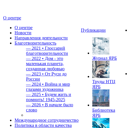
О центре
О центре
Публикации
Новости
Направления деятельности
Благотворительность
—
2021 • Глоссарий
благотворительности
Журнал ЯРБ
—
2022 • Дом - это
маленькая планета,
созданная любовью
—
2023 • От Руси до
России
Труды НТЦ
—
2024 • Война и мир
ЯРБ
глазами художника
—
2025 • Будем жить и
помнить!
1945-2025
—
2026 • В начале было
слово
Библиотека
ЯРБ
Международное сотрудничество
Политика в области качества