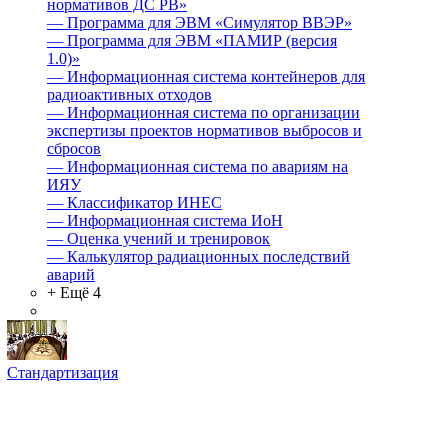
нормативов ДС РВ»
—
Программа для ЭВМ «Симулятор ВВЭР»
—
Программа для ЭВМ «ПАМИР (версия
1.0)»
—
Информационная система контейнеров для
радиоактивных отходов
—
Информационная система по организации
экспертизы проектов нормативов выбросов и
сбросов
—
Информационная система по авариям на
ИЯУ
—
Классификатор ИНЕС
—
Информационная система ИоН
—
Оценка учений и тренировок
—
Калькулятор радиационных последствий
аварий
+ Ещё 4
Стандартизация