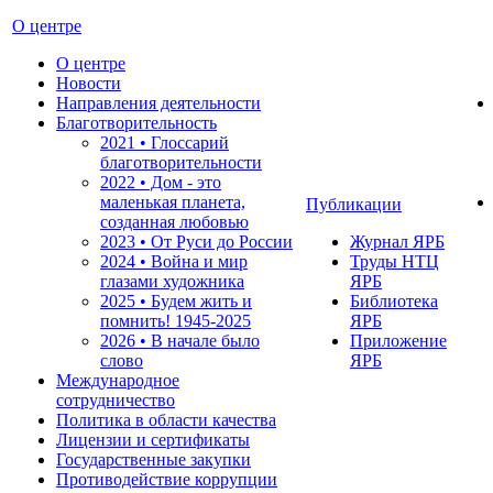
О центре
О центре
Новости
Направления деятельности
Благотворительность
2021 • Глоссарий
благотворительности
2022 • Дом - это
маленькая планета,
Публикации
созданная любовью
2023 • От Руси до России
Журнал ЯРБ
2024 • Война и мир
Труды НТЦ
глазами художника
ЯРБ
2025 • Будем жить и
Библиотека
помнить!
1945-2025
ЯРБ
2026 • В начале было
Приложение
слово
ЯРБ
Международное
сотрудничество
Политика в области качества
Лицензии и сертификаты
Государственные закупки
Противодействие коррупции