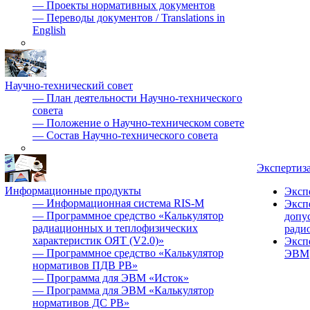
—
Проекты нормативных документов
—
Переводы документов / Translations in
English
Научно-технический совет
—
План деятельности Научно-технического
совета
—
Положение о Научно-техническом совете
—
Состав Научно-технического совета
Экспертиз
Информационные продукты
Эксп
—
Информационная система RIS-M
Эксп
—
Программное средство «Калькулятор
допу
радиационных и теплофизических
ради
характеристик ОЯТ (V2.0)»
Эксп
—
Программное средство «Калькулятор
ЭВМ
нормативов ПДВ РВ»
—
Программа для ЭВМ «Исток»
—
Программа для ЭВМ «Калькулятор
нормативов ДС РВ»