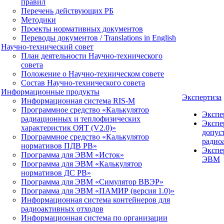
правил
Перечень действующих РБ
Методики
Проекты нормативных документов
Переводы документов / Translations in English
Научно-технический совет
План деятельности Научно-технического
совета
Положение о Научно-техническом совете
Состав Научно-технического совета
Информационные продукты
Экспертиза
Информационная система RIS-M
Программное средство «Калькулятор
Экспе
радиационных и теплофизических
Экспе
характеристик ОЯТ (V2.0)»
допус
Программное средство «Калькулятор
радио
нормативов ПДВ РВ»
Экспе
Программа для ЭВМ «Исток»
ЭВМ
Программа для ЭВМ «Калькулятор
нормативов ДС РВ»
Программа для ЭВМ «Симулятор ВВЭР»
Программа для ЭВМ «ПАМИР (версия 1.0)»
Информационная система контейнеров для
радиоактивных отходов
Информационная система по организации