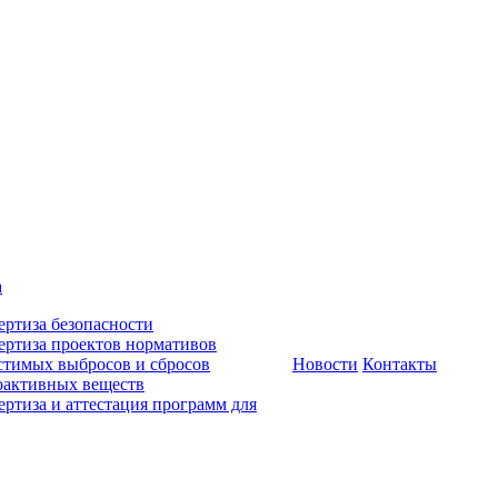
а
ертиза безопасности
ертиза проектов нормативов
стимых выбросов и сбросов
Новости
Контакты
оактивных веществ
ертиза и аттестация программ для