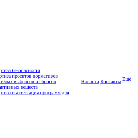
ртиза безопасности
ртиза проектов нормативов
Ещё
тимых выбросов и сбросов
Новости
Контакты
активных веществ
ртиза и аттестация программ для