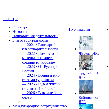
О центре
О центре
Публикации
Новости
Направления деятельности
Благотворительность
—
2021 • Глоссарий
благотворительности
Журнал ЯРБ
—
2022 • Дом - это
маленькая планета,
созданная любовью
—
2023 • От Руси до
России
Труды НТЦ
—
2024 • Война и мир
ЯРБ
глазами художника
—
2025 • Будем жить и
помнить!
1945-2025
—
2026 • В начале было
слово
Библиотека
ЯРБ
Международное сотрудничество