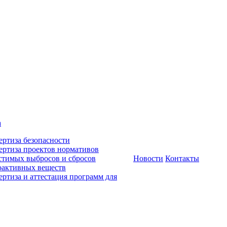
а
ертиза безопасности
ертиза проектов нормативов
стимых выбросов и сбросов
Новости
Контакты
оактивных веществ
ертиза и аттестация программ для