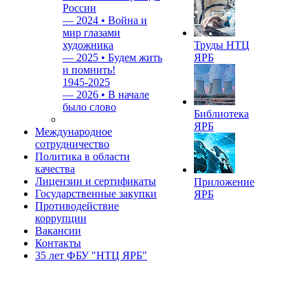
России
—
2024 • Война и
мир глазами
художника
Труды НТЦ
—
2025 • Будем жить
ЯРБ
и помнить!
1945-2025
—
2026 • В начале
было слово
Библиотека
ЯРБ
Международное
сотрудничество
Политика в области
качества
Лицензии и сертификаты
Приложение
Государственные закупки
ЯРБ
Противодействие
коррупции
Вакансии
Контакты
35 лет ФБУ "НТЦ ЯРБ"