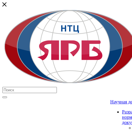
Научная д
Разр
нор
доку