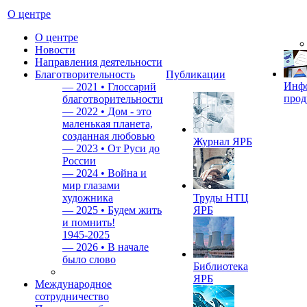
О центре
О центре
Новости
Направления деятельности
Благотворительность
Публикации
Инф
—
2021 • Глоссарий
прод
благотворительности
—
2022 • Дом - это
маленькая планета,
созданная любовью
Журнал ЯРБ
—
2023 • От Руси до
России
—
2024 • Война и
мир глазами
художника
Труды НТЦ
—
2025 • Будем жить
ЯРБ
и помнить!
1945-2025
—
2026 • В начале
было слово
Библиотека
ЯРБ
Международное
сотрудничество