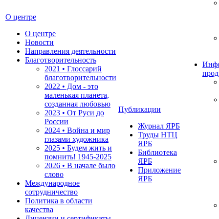
О центре
О центре
Новости
Направления деятельности
Благотворительность
Инф
2021 • Глоссарий
прод
благотворительности
2022 • Дом - это
маленькая планета,
созданная любовью
Публикации
2023 • От Руси до
России
Журнал ЯРБ
2024 • Война и мир
Труды НТЦ
глазами художника
ЯРБ
2025 • Будем жить и
Библиотека
помнить!
1945-2025
ЯРБ
2026 • В начале было
Приложение
слово
ЯРБ
Международное
сотрудничество
Политика в области
качества
Лицензии и сертификаты