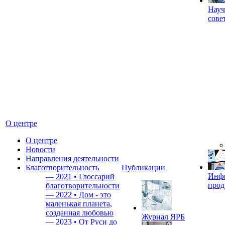
Науч
сове
О центре
О центре
Новости
Направления деятельности
Благотворительность
Публикации
Инф
—
2021 • Глоссарий
прод
благотворительности
—
2022 • Дом - это
маленькая планета,
созданная любовью
Журнал ЯРБ
—
2023 • От Руси до