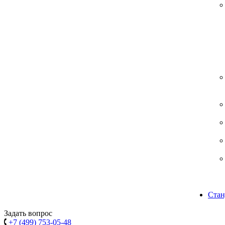
Стан
Задать вопрос
+7 (499) 753-05-48