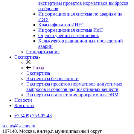
экспертизы проектов нормативов выбросов
и сбросов
Информационная система по авариям на
ИЯУ
Классификатор ИНЕС
Информационная система ИоН
Оценка учений и тренировок
Калькулятор радиационных последствий
аварий
Стандартизация
Экспертиза
Назад
Экспертиза
Экспертиза безопасности
Экспертиза проектов нормативов допустимых
выбросов и сбросов радиоактивных веществ
Экспертиза и аттестация программ для ЭВМ
Новости
Контакты
+7 (499) 753-05-48
secnrs@secnrs.ru
107140, Москва, вн.тер.г. муниципальный округ