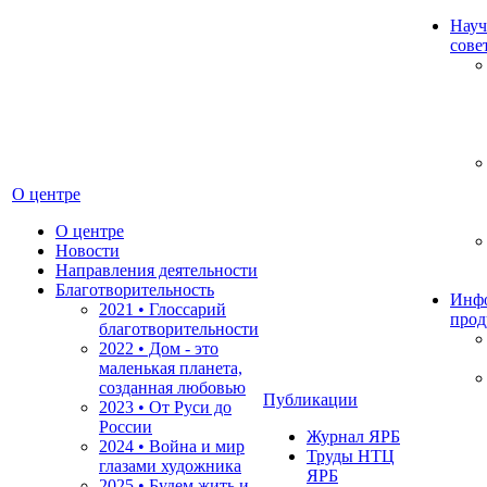
Науч
сове
О центре
О центре
Новости
Направления деятельности
Благотворительность
Инф
2021 • Глоссарий
прод
благотворительности
2022 • Дом - это
маленькая планета,
созданная любовью
Публикации
2023 • От Руси до
России
Журнал ЯРБ
2024 • Война и мир
Труды НТЦ
глазами художника
ЯРБ
2025 • Будем жить и