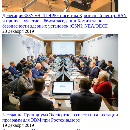
Делегация ФБУ «НТЦ ЯРБ» посетила Кризисный центр IRSN
и приняла участие в 66-ом заседании Комитета по
безопасности ядерных установок (CSNI) NEA/OECD
23 декабря 2019
Заседание Президиума Экспертного совета по аттестации
программ для ЭВМ при Ростехнадзоре
19 декабря 2019