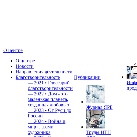
О центре
О центре
Новости
Направления деятельности
Благотворительность
Публикации
Инф
—
2021 • Глоссарий
прод
благотворительности
—
2022 • Дом - это
маленькая планета,
созданная любовью
Журнал ЯРБ
—
2023 • От Руси до
России
—
2024 • Война и
мир глазами
художника
Труды НТЦ