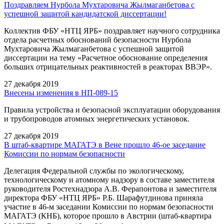
Поздравляем Нурбола Мухтаровича Жылмаганбетова с
успешной защитой кандидатской диссертации!
Коллектив ФБУ «НТЦ ЯРБ» поздравляет научного сотрудника
отдела расчетных обоснований безопасности Нурбола
Мухтаровича Жылмаганбетова с успешной защитой
диссертации на тему «Расчетное обоснование определения
больших отрицательных реактивностей в реакторах ВВЭР».
27 декабря 2019
Внесены изменения в НП-089-15
Правила устройства и безопасной эксплуатации оборудования
и трубопроводов атомных энергетических установок.
27 декабря 2019
В штаб-квартире МАГАТЭ в Вене прошло 46-ое заседание
Комиссии по нормам безопасности
Делегация Федеральной службы по экологическому,
технологическому и атомному надзору в составе заместителя
руководителя Ростехнадзора А.В. Ферапонтова и заместителя
директора ФБУ «НТЦ ЯРБ» Р.Б. Шарафутдинова приняла
участие в 46-м заседании Комиссии по нормам безопасности
МАГАТЭ (КНБ), которое прошло в Австрии (штаб-квартира