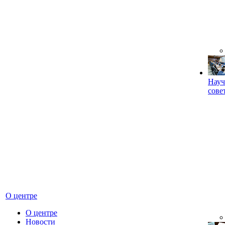
Науч
сове
О центре
О центре
Новости