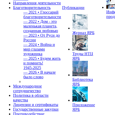
Направления деятельности
Благотворительность
Публикации
Инф
—
2021 • Глоссарий
прод
благотворительности
—
2022 • Дом - это
маленькая планета,
созданная любовью
Журнал ЯРБ
—
2023 • От Руси до
России
—
2024 • Война и
мир глазами
художника
Труды НТЦ
—
2025 • Будем жить
ЯРБ
и помнить!
1945-2025
—
2026 • В начале
было слово
Библиотека
ЯРБ
Международное
сотрудничество
Политика в области
качества
Лицензии и сертификаты
Приложение
Государственные закупки
ЯРБ
Противодействие