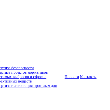
а
ертиза безопасности
ертиза проектов нормативов
стимых выбросов и сбросов
Новости
Контакты
оактивных веществ
ертиза и аттестация программ для