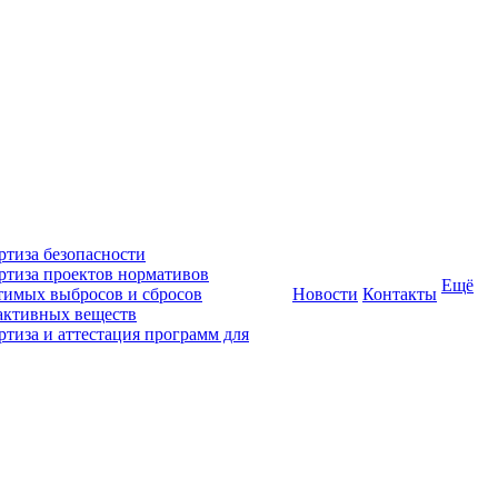
ртиза безопасности
ртиза проектов нормативов
Ещё
тимых выбросов и сбросов
Новости
Контакты
активных веществ
ртиза и аттестация программ для