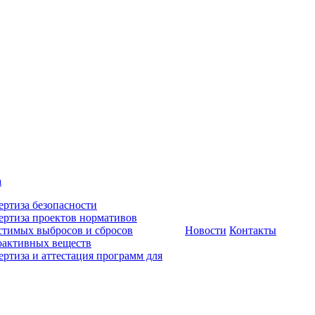
а
ертиза безопасности
ертиза проектов нормативов
стимых выбросов и сбросов
Новости
Контакты
оактивных веществ
ертиза и аттестация программ для