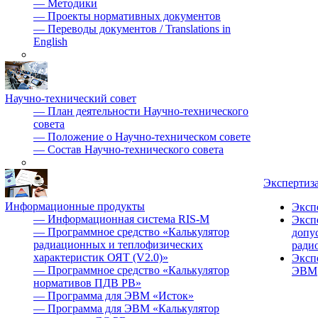
—
Методики
—
Проекты нормативных документов
—
Переводы документов / Translations in
English
Научно-технический совет
—
План деятельности Научно-технического
совета
—
Положение о Научно-техническом совете
—
Состав Научно-технического совета
Экспертиз
Информационные продукты
Эксп
—
Информационная система RIS-M
Эксп
—
Программное средство «Калькулятор
допу
радиационных и теплофизических
ради
характеристик ОЯТ (V2.0)»
Эксп
—
Программное средство «Калькулятор
ЭВМ
нормативов ПДВ РВ»
—
Программа для ЭВМ «Исток»
—
Программа для ЭВМ «Калькулятор