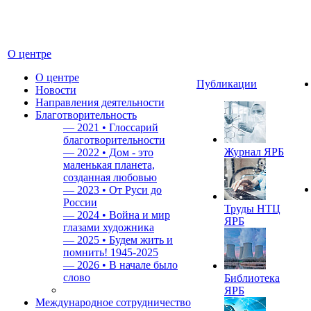
О центре
О центре
Публикации
Новости
Направления деятельности
Благотворительность
—
2021 • Глоссарий
благотворительности
Журнал ЯРБ
—
2022 • Дом - это
маленькая планета,
созданная любовью
—
2023 • От Руси до
России
Труды НТЦ
—
2024 • Война и мир
ЯРБ
глазами художника
—
2025 • Будем жить и
помнить!
1945-2025
—
2026 • В начале было
слово
Библиотека
ЯРБ
Международное сотрудничество