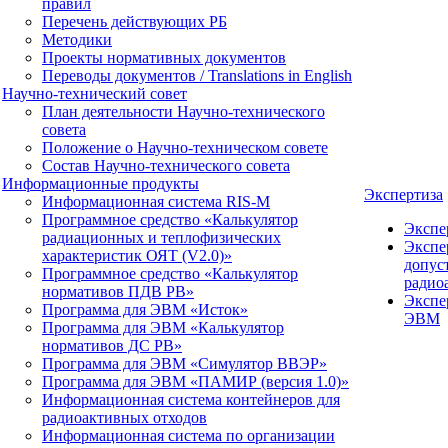
правил
Перечень действующих РБ
Методики
Проекты нормативных документов
Переводы документов / Translations in English
Научно-технический совет
План деятельности Научно-технического
совета
Положение о Научно-техническом совете
Состав Научно-технического совета
Информационные продукты
Экспертиза
Информационная система RIS-M
Программное средство «Калькулятор
Экспе
радиационных и теплофизических
Экспе
характеристик ОЯТ (V2.0)»
допус
Программное средство «Калькулятор
радио
нормативов ПДВ РВ»
Экспе
Программа для ЭВМ «Исток»
ЭВМ
Программа для ЭВМ «Калькулятор
нормативов ДС РВ»
Программа для ЭВМ «Симулятор ВВЭР»
Программа для ЭВМ «ПАМИР (версия 1.0)»
Информационная система контейнеров для
радиоактивных отходов
Информационная система по организации