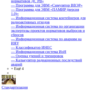
нормативов ДС РВ»
—
Программа для ЭВМ «Симулятор ВВЭР»
—
Программа для ЭВМ «ПАМИР (версия
1.0)»
—
Информационная система контейнеров для
радиоактивных отходов
—
Информационная система по организации
экспертизы проектов нормативов выбросов и
сбросов
—
Информационная система по авариям на
ИЯУ
—
Классификатор ИНЕС
—
Информационная система ИоН
—
Оценка учений и тренировок
—
Калькулятор радиационных последствий
аварий
+ Ещё 4
Стандартизация