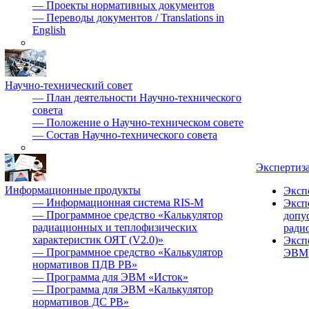
—
Проекты нормативных документов
—
Переводы документов / Translations in
English
Научно-технический совет
—
План деятельности Научно-технического
совета
—
Положение о Научно-техническом совете
—
Состав Научно-технического совета
Экспертиз
Информационные продукты
Эксп
—
Информационная система RIS-M
Эксп
—
Программное средство «Калькулятор
допу
радиационных и теплофизических
ради
характеристик ОЯТ (V2.0)»
Эксп
—
Программное средство «Калькулятор
ЭВМ
нормативов ПДВ РВ»
—
Программа для ЭВМ «Исток»
—
Программа для ЭВМ «Калькулятор
нормативов ДС РВ»