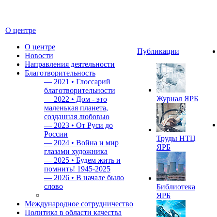
О центре
О центре
Публикации
Новости
Направления деятельности
Благотворительность
—
2021 • Глоссарий
благотворительности
Журнал ЯРБ
—
2022 • Дом - это
маленькая планета,
созданная любовью
—
2023 • От Руси до
России
Труды НТЦ
—
2024 • Война и мир
ЯРБ
глазами художника
—
2025 • Будем жить и
помнить!
1945-2025
—
2026 • В начале было
слово
Библиотека
ЯРБ
Международное сотрудничество
Политика в области качества