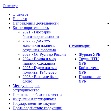
О центре
О центре
Новости
Направления деятельности
Благотворительность
2021 • Глоссарий
благотворительности
2022 • Дом - это
маленькая планета,
Публикации
созданная любовью
2023 • От Руси до России
Журнал ЯРБ
2024 • Война и мир
Труды НТЦ
глазами художника
ЯРБ
2025 • Будем жить и
Библиотека
помнить!
1945-2025
ЯРБ
2026 • В начале было
Приложение
слово
ЯРБ
Международное
сотрудничество
Политика в области качества
Лицензии и сертификаты
Государственные закупки
Противодействие коррупции