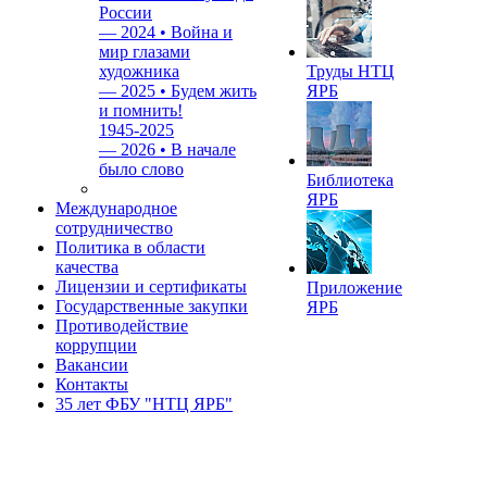
России
—
2024 • Война и
мир глазами
художника
Труды НТЦ
—
2025 • Будем жить
ЯРБ
и помнить!
1945-2025
—
2026 • В начале
было слово
Библиотека
ЯРБ
Международное
сотрудничество
Политика в области
качества
Лицензии и сертификаты
Приложение
Государственные закупки
ЯРБ
Противодействие
коррупции
Вакансии
Контакты
35 лет ФБУ "НТЦ ЯРБ"