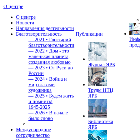
О центре
О центре
Новости
Направления деятельности
Благотворительность
Публикации
Инф
—
2021 • Глоссарий
прод
благотворительности
—
2022 • Дом - это
маленькая планета,
созданная любовью
Журнал ЯРБ
—
2023 • От Руси до
России
—
2024 • Война и
мир глазами
художника
Труды НТЦ
—
2025 • Будем жить
ЯРБ
и помнить!
1945-2025
—
2026 • В начале
было слово
Библиотека
ЯРБ
Международное
сотрудничество