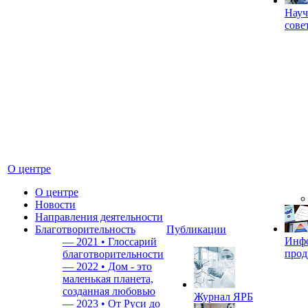
Науч
сове
О центре
О центре
Новости
Направления деятельности
Благотворительность
Публикации
Инф
—
2021 • Глоссарий
прод
благотворительности
—
2022 • Дом - это
маленькая планета,
созданная любовью
Журнал ЯРБ
—
2023 • От Руси до