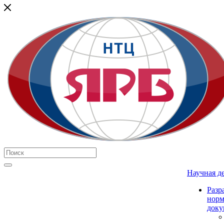
Научная д
Разр
нор
доку