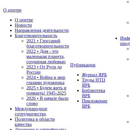
О центре
О центре
Новости
Направления деятельности
Благотворительность
Инф
2021 • Глоссарий
прод
благотворительности
2022 • Дом - это
маленькая планета,
созданная любовью
Публикации
2023 • От Руси до
России
Журнал ЯРБ
2024 • Война и мир
Труды НТЦ
глазами художника
ЯРБ
2025 • Будем жить и
Библиотека
помнить!
1945-2025
ЯРБ
2026 • В начале было
Приложение
слово
ЯРБ
Международное
сотрудничество
Политика в области
качества
Лицензии и сертификаты