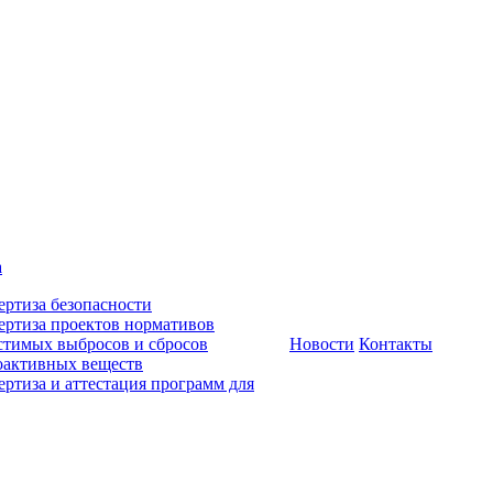
а
ертиза безопасности
ертиза проектов нормативов
стимых выбросов и сбросов
Новости
Контакты
оактивных веществ
ертиза и аттестация программ для