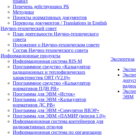
правил
Перечень действующих РБ
Методики
Проекты нормативных документов
Переводы документов / Translations in English
Научно-технический совет
План деятельности Научно-технического
совета
Положение о Научно-техническом совете
Состав Научно-технического совета
Информационные продукты
Экспертиза
Информационная система RIS-M
Программное средство «Калькулятор
Экспе
радиационных и теплофизических
Экспе
характеристик ОЯТ (V2.0)»
допус
Программное средство «Калькулятор
радио
нормативов ПДВ РВ»
Экспе
Программа для ЭВМ «Исток»
ЭВМ
Программа для ЭВМ «Калькулятор
нормативов ДС РВ»
Программа для ЭВМ «Симулятор ВВЭР»
Программа для ЭВМ «ПАМИР (версия 1.0)»
Информационная система контейнеров для
радиоактивных отходов
Информационная система по организации