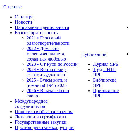
О центре
О центре
Новости
Направления деятельности
Благотворительность
2021 • Глоссарий
благотворительности
2022 • Дом - это
маленькая планета,
Публикации
созданная любовью
2023 • От Руси до России
Журнал ЯРБ
2024 • Война и мир
Труды НТЦ
глазами художника
ЯРБ
2025 • Будем жить и
Библиотека
помнить!
1945-2025
ЯРБ
2026 • В начале было
Приложение
слово
ЯРБ
Международное
сотрудничество
Политика в области качества
Лицензии и сертификаты
Государственные закупки
Противодействие коррупции