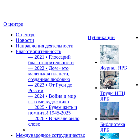
О центре
О центре
Публикации
Новости
Направления деятельности
Благотворительность
—
2021 • Глоссарий
благотворительности
Журнал ЯРБ
—
2022 • Дом - это
маленькая планета,
созданная любовью
—
2023 • От Руси до
России
Труды НТЦ
—
2024 • Война и мир
ЯРБ
глазами художника
—
2025 • Будем жить и
помнить!
1945-2025
—
2026 • В начале было
слово
Библиотека
ЯРБ
Международное сотрудничество