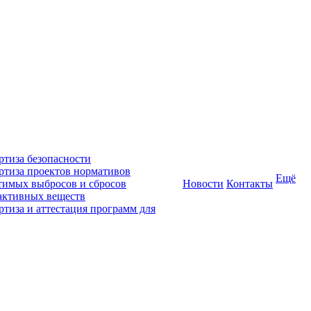
ртиза безопасности
ртиза проектов нормативов
Ещё
тимых выбросов и сбросов
Новости
Контакты
активных веществ
ртиза и аттестация программ для