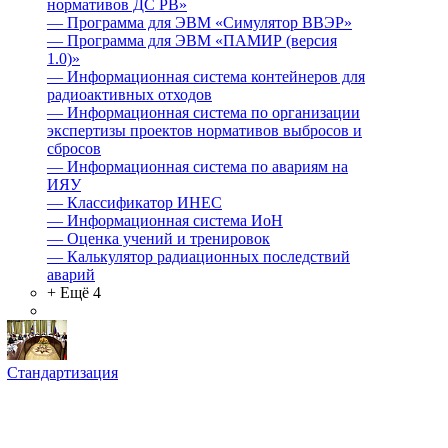
нормативов ДС РВ»
—
Программа для ЭВМ «Симулятор ВВЭР»
—
Программа для ЭВМ «ПАМИР (версия
1.0)»
—
Информационная система контейнеров для
радиоактивных отходов
—
Информационная система по организации
экспертизы проектов нормативов выбросов и
сбросов
—
Информационная система по авариям на
ИЯУ
—
Классификатор ИНЕС
—
Информационная система ИоН
—
Оценка учений и тренировок
—
Калькулятор радиационных последствий
аварий
+ Ещё 4
Стандартизация