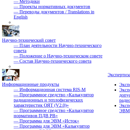
—
Методики
—
Проекты нормативных документов
—
Переводы документов / Translations in
English
Научно-технический совет
—
План деятельности Научно-технического
совета
—
Положение о Научно-техническом совете
—
Состав Научно-технического совета
Экспертиз
Информационные продукты
Эксп
—
Информационная система RIS-M
Эксп
—
Программное средство «Калькулятор
допу
радиационных и теплофизических
ради
характеристик ОЯТ (V2.0)»
Эксп
—
Программное средство «Калькулятор
ЭВМ
нормативов ПДВ РВ»
—
Программа для ЭВМ «Исток»
—
Программа для ЭВМ «Калькулятор