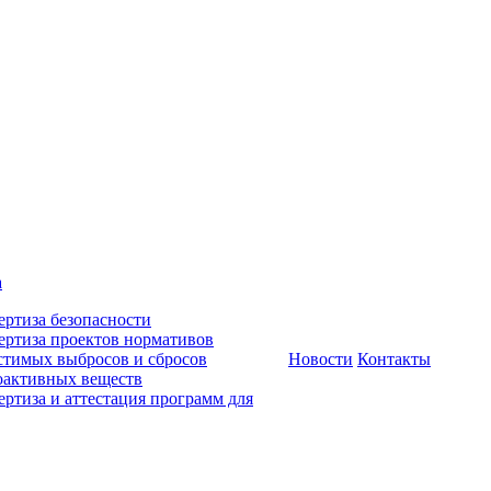
а
ертиза безопасности
ертиза проектов нормативов
стимых выбросов и сбросов
Новости
Контакты
оактивных веществ
ертиза и аттестация программ для