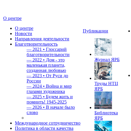
О центре
О центре
Публикации
Новости
Направления деятельности
Благотворительность
—
2021 • Глоссарий
благотворительности
Журнал ЯРБ
—
2022 • Дом - это
маленькая планета,
созданная любовью
—
2023 • От Руси до
России
Труды НТЦ
—
2024 • Война и мир
ЯРБ
глазами художника
—
2025 • Будем жить и
помнить!
1945-2025
—
2026 • В начале было
слово
Библиотека
ЯРБ
Международное сотрудничество
Политика в области качества