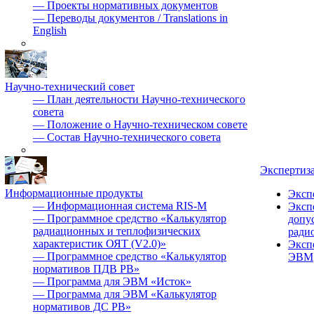
—
Проекты нормативных документов
—
Переводы документов / Translations in
English
Научно-технический совет
—
План деятельности Научно-технического
совета
—
Положение о Научно-техническом совете
—
Состав Научно-технического совета
Экспертиз
Информационные продукты
Эксп
—
Информационная система RIS-M
Эксп
—
Программное средство «Калькулятор
допу
радиационных и теплофизических
ради
характеристик ОЯТ (V2.0)»
Эксп
—
Программное средство «Калькулятор
ЭВМ
нормативов ПДВ РВ»
—
Программа для ЭВМ «Исток»
—
Программа для ЭВМ «Калькулятор
нормативов ДС РВ»