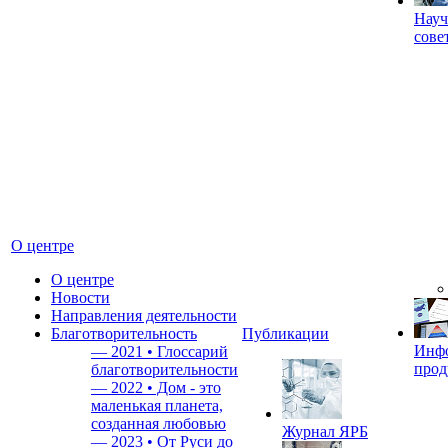
Науч
сове
О центре
О центре
Новости
Направления деятельности
Благотворительность
Публикации
Инф
—
2021 • Глоссарий
прод
благотворительности
—
2022 • Дом - это
маленькая планета,
созданная любовью
Журнал ЯРБ
—
2023 • От Руси до