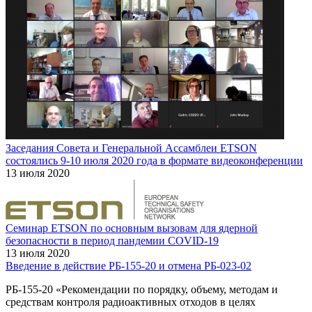
Заседания Совета и Генеральной Ассамблеи ETSON
состоялись 9-10 июля 2020 года в формате видеоконференции
13 июля 2020
Семинар ETSON по основным вызовам для ядерной
безопасности в период пандемии COVID-19
13 июля 2020
Введение в действие РБ-155-20 и отмена РБ-023-02
РБ-155-20 «Рекомендации по порядку, объему, методам и
средствам контроля радиоактивных отходов в целях