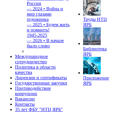
России
—
2024 • Война и
мир глазами
художника
Труды НТЦ
—
2025 • Будем жить
ЯРБ
и помнить!
1945-2025
—
2026 • В начале
было слово
Библиотека
ЯРБ
Международное
сотрудничество
Политика в области
качества
Лицензии и сертификаты
Приложение
Государственные закупки
ЯРБ
Противодействие
коррупции
Вакансии
Контакты
35 лет ФБУ "НТЦ ЯРБ"