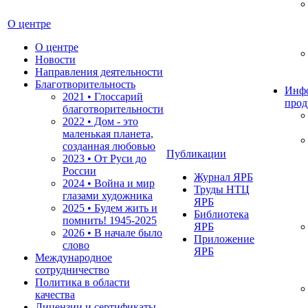
О центре
О центре
Новости
Направления деятельности
Благотворительность
Инф
2021 • Глоссарий
прод
благотворительности
2022 • Дом - это
маленькая планета,
созданная любовью
Публикации
2023 • От Руси до
России
Журнал ЯРБ
2024 • Война и мир
Труды НТЦ
глазами художника
ЯРБ
2025 • Будем жить и
Библиотека
помнить!
1945-2025
ЯРБ
2026 • В начале было
Приложение
слово
ЯРБ
Международное
сотрудничество
Политика в области
качества
Лицензии и сертификаты