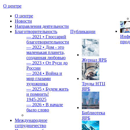
О центре
О центре
Новости
Направления деятельности
Благотворительность
Публикации
Инф
—
2021 • Глоссарий
прод
благотворительности
—
2022 • Дом - это
маленькая планета,
созданная любовью
Журнал ЯРБ
—
2023 • От Руси до
России
—
2024 • Война и
мир глазами
художника
Труды НТЦ
—
2025 • Будем жить
ЯРБ
и помнить!
1945-2025
—
2026 • В начале
было слово
Библиотека
ЯРБ
Международное
сотрудничество