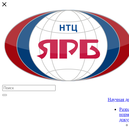
Научная д
Разр
нор
доку