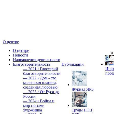
О центре
О центре
Новости
Направления деятельности
Благотворительность
Публикации
Инф
—
2021 • Глоссарий
прод
благотворительности
—
2022 • Дом - это
маленькая планета,
созданная любовью
Журнал ЯРБ
—
2023 • От Руси до
России
—
2024 • Война и
мир глазами
художника
Труды НТЦ