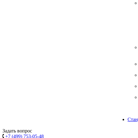
Стан
Задать вопрос
+7 (499) 753-05-48