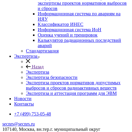
экспертизы проектов нормативов выбросов
и сбросов
Информационная система по авариям на
ИЯУ
Классификатор ИНЕС
Информационная система ИоН
Оценка учений и тренировок
Калькулятор радиационных последствий
аварий
Стандартизация
Экспертиза
Назад
Экспертиза
Экспертиза безопасности
Экспертиза проектов нормативов допустимых
выбросов и сбросов радиоактивных веществ
Экспертиза и аттестация программ для ЭВМ
Новости
Контакты
+7 (499) 753-05-48
secnrs@secnrs.ru
107140, Москва, вн.тер.г. муниципальный округ