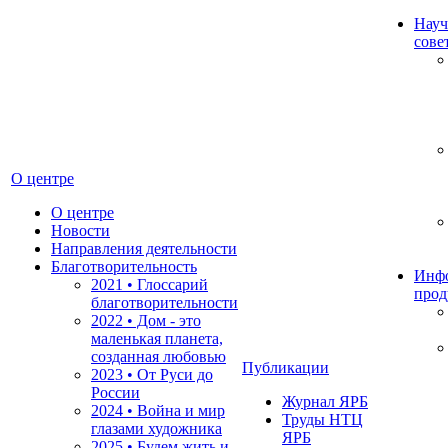
Науч
сове
О центре
О центре
Новости
Направления деятельности
Благотворительность
Инф
2021 • Глоссарий
прод
благотворительности
2022 • Дом - это
маленькая планета,
созданная любовью
Публикации
2023 • От Руси до
России
Журнал ЯРБ
2024 • Война и мир
Труды НТЦ
глазами художника
ЯРБ
2025 • Будем жить и