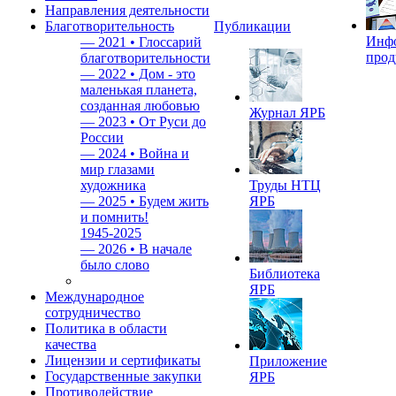
Направления деятельности
Благотворительность
Публикации
Инф
—
2021 • Глоссарий
прод
благотворительности
—
2022 • Дом - это
маленькая планета,
созданная любовью
Журнал ЯРБ
—
2023 • От Руси до
России
—
2024 • Война и
мир глазами
художника
Труды НТЦ
—
2025 • Будем жить
ЯРБ
и помнить!
1945-2025
—
2026 • В начале
было слово
Библиотека
ЯРБ
Международное
сотрудничество
Политика в области
качества
Лицензии и сертификаты
Приложение
Государственные закупки
ЯРБ
Противодействие