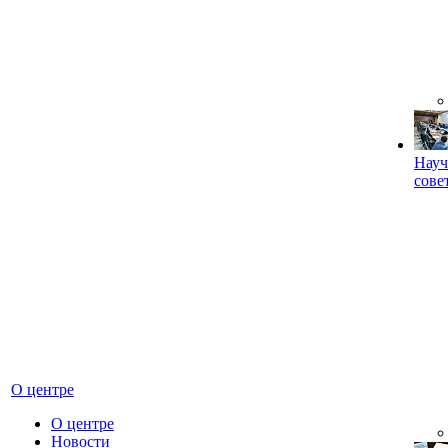
Науч
сове
О центре
О центре
Новости