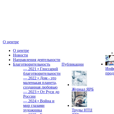
О центре
О центре
Новости
Направления деятельности
Благотворительность
Публикации
Инф
—
2021 • Глоссарий
прод
благотворительности
—
2022 • Дом - это
маленькая планета,
созданная любовью
Журнал ЯРБ
—
2023 • От Руси до
России
—
2024 • Война и
мир глазами
художника
Труды НТЦ