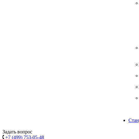
Стан
Задать вопрос
+7 (499) 753-05-48