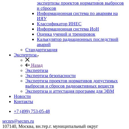
экспертизы проектов нормативов выбросов
и сбросов
Информационная система по авариям на
ИЯУ
Классификатор ИНЕС
Информационная система ИоН
Оценка учений и тренировок
Калькулятор радиационных последствий
аварий
Стандартизация
Экспертиза
Назад
Экспертиза
Экспертиза безопасности
Экспертиза проектов нормативов допустимых
выбросов и сбросов радиоактивных веществ
Экспертиза и аттестация программ для ЭВМ
Новости
Контакты
+7 (499) 753-05-48
secnrs@secnrs.ru
107140, Москва, вн.тер.г. муниципальный округ