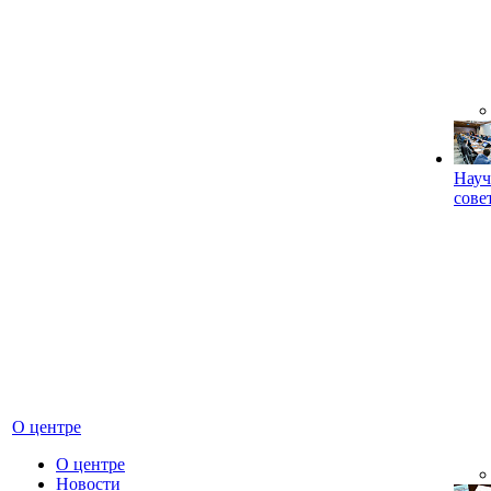
Науч
сове
О центре
О центре
Новости