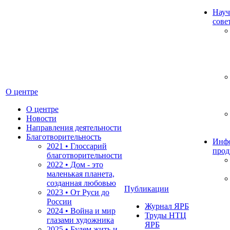
Науч
сове
О центре
О центре
Новости
Направления деятельности
Благотворительность
Инф
2021 • Глоссарий
прод
благотворительности
2022 • Дом - это
маленькая планета,
созданная любовью
Публикации
2023 • От Руси до
России
Журнал ЯРБ
2024 • Война и мир
Труды НТЦ
глазами художника
ЯРБ
2025 • Будем жить и