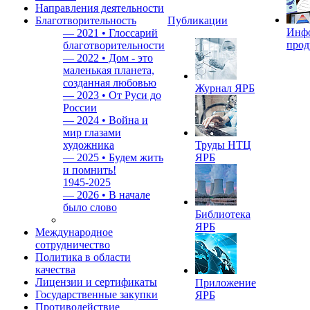
Направления деятельности
Благотворительность
Публикации
Инф
—
2021 • Глоссарий
прод
благотворительности
—
2022 • Дом - это
маленькая планета,
созданная любовью
Журнал ЯРБ
—
2023 • От Руси до
России
—
2024 • Война и
мир глазами
художника
Труды НТЦ
—
2025 • Будем жить
ЯРБ
и помнить!
1945-2025
—
2026 • В начале
было слово
Библиотека
ЯРБ
Международное
сотрудничество
Политика в области
качества
Лицензии и сертификаты
Приложение
Государственные закупки
ЯРБ
Противодействие