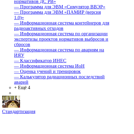
нормативов ДС РВ»
—
Программа для ЭВМ «Симулятор ВВЭР»
—
Программа для ЭВМ «ПАМИР (версия
1.0)»
—
Информационная система контейнеров для
радиоактивных отходов
—
Информационная система по организации
экспертизы проектов нормативов выбросов и
сбросов
—
Информационная система по авариям на
ИЯУ
—
Классификатор ИНЕС
—
Информационная система ИоН
—
Оценка учений и тренировок
—
Калькулятор радиационных последствий
аварий
+ Ещё 4
Стандартизация