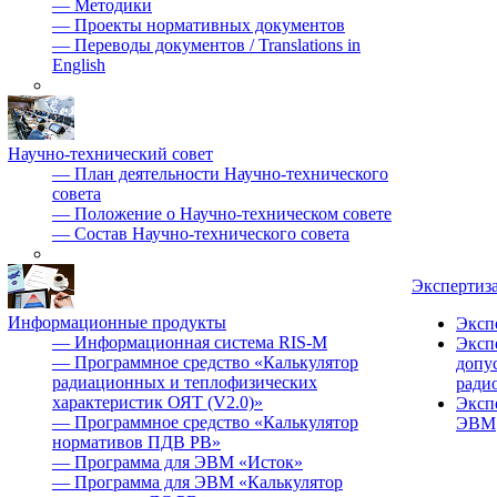
—
Методики
—
Проекты нормативных документов
—
Переводы документов / Translations in
English
Научно-технический совет
—
План деятельности Научно-технического
совета
—
Положение о Научно-техническом совете
—
Состав Научно-технического совета
Экспертиз
Информационные продукты
Эксп
—
Информационная система RIS-M
Эксп
—
Программное средство «Калькулятор
допу
радиационных и теплофизических
ради
характеристик ОЯТ (V2.0)»
Эксп
—
Программное средство «Калькулятор
ЭВМ
нормативов ПДВ РВ»
—
Программа для ЭВМ «Исток»
—
Программа для ЭВМ «Калькулятор