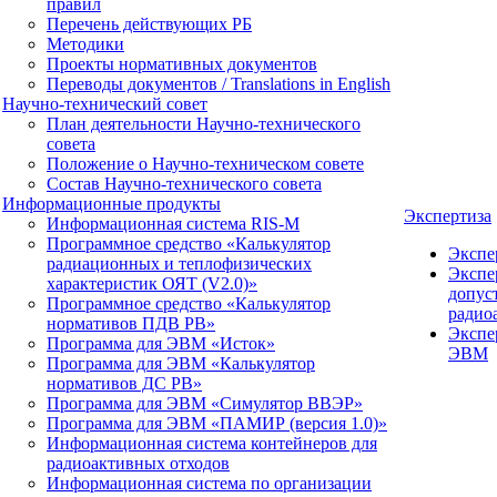
правил
Перечень действующих РБ
Методики
Проекты нормативных документов
Переводы документов / Translations in English
Научно-технический совет
План деятельности Научно-технического
совета
Положение о Научно-техническом совете
Состав Научно-технического совета
Информационные продукты
Экспертиза
Информационная система RIS-M
Программное средство «Калькулятор
Экспе
радиационных и теплофизических
Экспе
характеристик ОЯТ (V2.0)»
допус
Программное средство «Калькулятор
радио
нормативов ПДВ РВ»
Экспе
Программа для ЭВМ «Исток»
ЭВМ
Программа для ЭВМ «Калькулятор
нормативов ДС РВ»
Программа для ЭВМ «Симулятор ВВЭР»
Программа для ЭВМ «ПАМИР (версия 1.0)»
Информационная система контейнеров для
радиоактивных отходов
Информационная система по организации