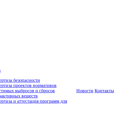
а
ертиза безопасности
ертиза проектов нормативов
стимых выбросов и сбросов
Новости
Контакты
оактивных веществ
ертиза и аттестация программ для