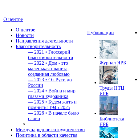
О центре
О центре
Публикации
Новости
Направления деятельности
Благотворительность
—
2021 • Глоссарий
благотворительности
Журнал ЯРБ
—
2022 • Дом - это
маленькая планета,
созданная любовью
—
2023 • От Руси до
России
Труды НТЦ
—
2024 • Война и мир
ЯРБ
глазами художника
—
2025 • Будем жить и
помнить!
1945-2025
—
2026 • В начале было
слово
Библиотека
ЯРБ
Международное сотрудничество
Политика в области качества