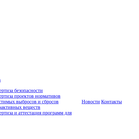
а
ертиза безопасности
ертиза проектов нормативов
стимых выбросов и сбросов
Новости
Контакты
оактивных веществ
ертиза и аттестация программ для