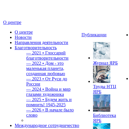
О центре
О центре
Публикации
Новости
Направления деятельности
Благотворительность
—
2021 • Глоссарий
благотворительности
Журнал ЯРБ
—
2022 • Дом - это
маленькая планета,
созданная любовью
—
2023 • От Руси до
России
Труды НТЦ
—
2024 • Война и мир
ЯРБ
глазами художника
—
2025 • Будем жить и
помнить!
1945-2025
—
2026 • В начале было
слово
Библиотека
ЯРБ
Международное сотрудничество