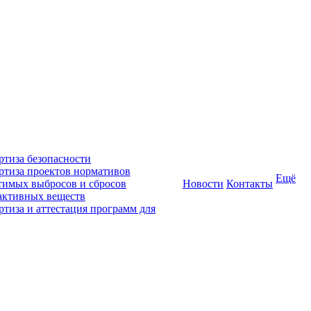
ртиза безопасности
ртиза проектов нормативов
Ещё
тимых выбросов и сбросов
Новости
Контакты
активных веществ
ртиза и аттестация программ для