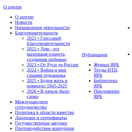
О центре
О центре
Новости
Направления деятельности
Благотворительность
2021 • Глоссарий
благотворительности
2022 • Дом - это
маленькая планета,
Публикации
созданная любовью
2023 • От Руси до России
Журнал ЯРБ
2024 • Война и мир
Труды НТЦ
глазами художника
ЯРБ
2025 • Будем жить и
Библиотека
помнить!
1945-2025
ЯРБ
2026 • В начале было
Приложение
слово
ЯРБ
Международное
сотрудничество
Политика в области качества
Лицензии и сертификаты
Государственные закупки
Противодействие коррупции