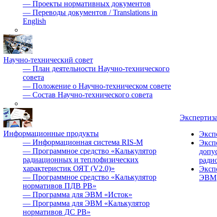
—
Проекты нормативных документов
—
Переводы документов / Translations in
English
Научно-технический совет
—
План деятельности Научно-технического
совета
—
Положение о Научно-техническом совете
—
Состав Научно-технического совета
Экспертиз
Информационные продукты
Эксп
—
Информационная система RIS-M
Эксп
—
Программное средство «Калькулятор
допу
радиационных и теплофизических
ради
характеристик ОЯТ (V2.0)»
Эксп
—
Программное средство «Калькулятор
ЭВМ
нормативов ПДВ РВ»
—
Программа для ЭВМ «Исток»
—
Программа для ЭВМ «Калькулятор
нормативов ДС РВ»