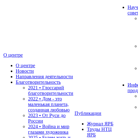
Науч
сове
О центре
О центре
Новости
Направления деятельности
Благотворительность
Инф
2021 • Глоссарий
прод
благотворительности
2022 • Дом - это
маленькая планета,
созданная любовью
Публикации
2023 • От Руси до
России
Журнал ЯРБ
2024 • Война и мир
Труды НТЦ
глазами художника
ЯРБ
2025 • Будем жить и