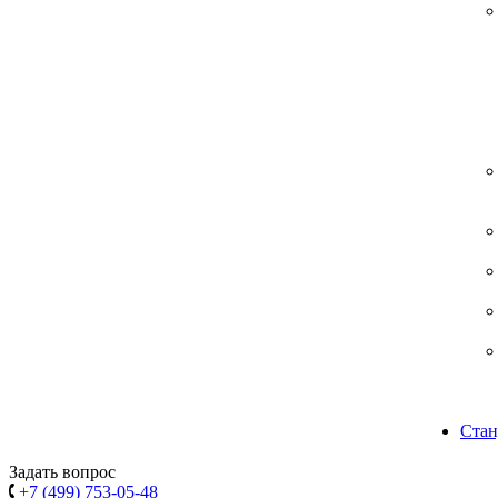
Стан
Задать вопрос
+7 (499) 753-05-48