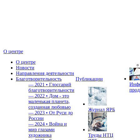
О центре
О центре
Новости
Направления деятельности
Благотворительность
Публикации
Инф
—
2021 • Глоссарий
прод
благотворительности
—
2022 • Дом - это
маленькая планета,
созданная любовью
Журнал ЯРБ
—
2023 • От Руси до
России
—
2024 • Война и
мир глазами
художника
Труды НТЦ