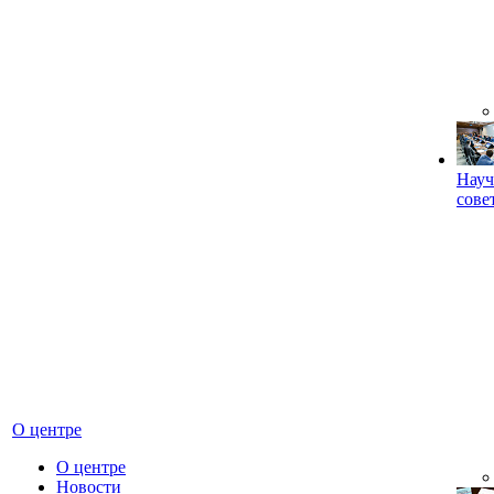
Науч
сове
О центре
О центре
Новости