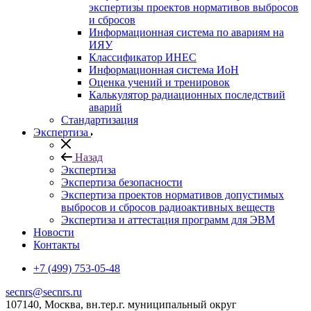
экспертизы проектов нормативов выбросов
и сбросов
Информационная система по авариям на
ИЯУ
Классификатор ИНЕС
Информационная система ИоН
Оценка учений и тренировок
Калькулятор радиационных последствий
аварий
Стандартизация
Экспертиза
Назад
Экспертиза
Экспертиза безопасности
Экспертиза проектов нормативов допустимых
выбросов и сбросов радиоактивных веществ
Экспертиза и аттестация программ для ЭВМ
Новости
Контакты
+7 (499) 753-05-48
secnrs@secnrs.ru
107140, Москва, вн.тер.г. муниципальный округ