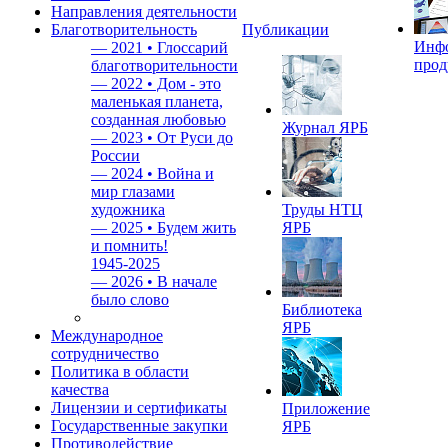
Направления деятельности
Благотворительность
Публикации
Инф
—
2021 • Глоссарий
прод
благотворительности
—
2022 • Дом - это
маленькая планета,
созданная любовью
Журнал ЯРБ
—
2023 • От Руси до
России
—
2024 • Война и
мир глазами
художника
Труды НТЦ
—
2025 • Будем жить
ЯРБ
и помнить!
1945-2025
—
2026 • В начале
было слово
Библиотека
ЯРБ
Международное
сотрудничество
Политика в области
качества
Лицензии и сертификаты
Приложение
Государственные закупки
ЯРБ
Противодействие