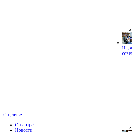
Науч
сове
О центре
О центре
Новости