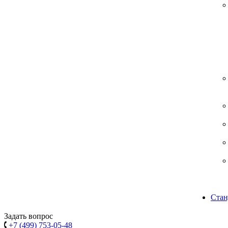
Стан
Задать вопрос
+7 (499) 753-05-48