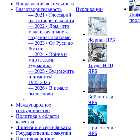
Направления деятельности
Благотворительность
Публикации
Инф
—
2021 • Глоссарий
прод
благотворительности
—
2022 • Дом - это
маленькая планета,
созданная любовью
Журнал ЯРБ
—
2023 • От Руси до
России
—
2024 • Война и
мир глазами
художника
Труды НТЦ
—
2025 • Будем жить
ЯРБ
и помнить!
1945-2025
—
2026 • В начале
было слово
Библиотека
ЯРБ
Международное
сотрудничество
Политика в области
качества
Лицензии и сертификаты
Приложение
Государственные закупки
ЯРБ
Противодействие