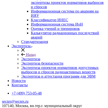
экспертизы проектов нормативов выбросов
и сбросов
Информационная система по авариям на
ИЯУ
Классификатор ИНЕС
Информационная система ИоН
Оценка учений и тренировок
Калькулятор радиационных последствий
аварий
Стандартизация
Экспертиза
Назад
Экспертиза
Экспертиза безопасности
Экспертиза проектов нормативов допустимых
выбросов и сбросов радиоактивных веществ
Экспертиза и аттестация программ для ЭВМ
Новости
Контакты
+7 (499) 753-05-48
secnrs@secnrs.ru
107140, Москва, вн.тер.г. муниципальный округ