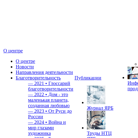
О центре
О центре
Новости
Направления деятельности
Благотворительность
Публикации
Инф
—
2021 • Глоссарий
прод
благотворительности
—
2022 • Дом - это
маленькая планета,
созданная любовью
Журнал ЯРБ
—
2023 • От Руси до
России
—
2024 • Война и
мир глазами
художника
Труды НТЦ