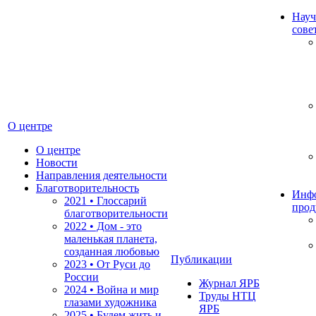
Науч
сове
О центре
О центре
Новости
Направления деятельности
Благотворительность
Инф
2021 • Глоссарий
прод
благотворительности
2022 • Дом - это
маленькая планета,
созданная любовью
Публикации
2023 • От Руси до
России
Журнал ЯРБ
2024 • Война и мир
Труды НТЦ
глазами художника
ЯРБ
2025 • Будем жить и