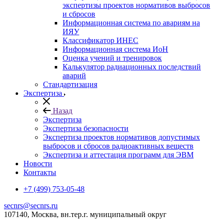
экспертизы проектов нормативов выбросов
и сбросов
Информационная система по авариям на
ИЯУ
Классификатор ИНЕС
Информационная система ИоН
Оценка учений и тренировок
Калькулятор радиационных последствий
аварий
Стандартизация
Экспертиза
Назад
Экспертиза
Экспертиза безопасности
Экспертиза проектов нормативов допустимых
выбросов и сбросов радиоактивных веществ
Экспертиза и аттестация программ для ЭВМ
Новости
Контакты
+7 (499) 753-05-48
secnrs@secnrs.ru
107140, Москва, вн.тер.г. муниципальный округ