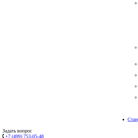
Стан
Задать вопрос
+7 (499) 753-05-48