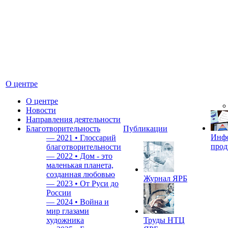
О центре
О центре
Новости
Направления деятельности
Благотворительность
Публикации
Инф
—
2021 • Глоссарий
прод
благотворительности
—
2022 • Дом - это
маленькая планета,
созданная любовью
Журнал ЯРБ
—
2023 • От Руси до
России
—
2024 • Война и
мир глазами
художника
Труды НТЦ