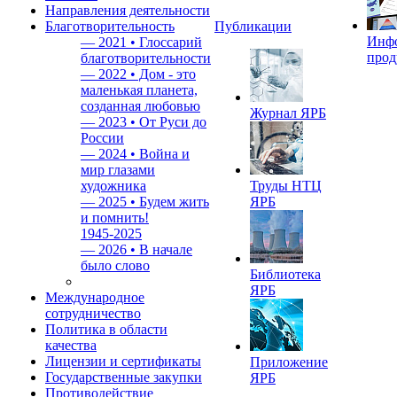
Направления деятельности
Благотворительность
Публикации
Инф
—
2021 • Глоссарий
прод
благотворительности
—
2022 • Дом - это
маленькая планета,
созданная любовью
Журнал ЯРБ
—
2023 • От Руси до
России
—
2024 • Война и
мир глазами
художника
Труды НТЦ
—
2025 • Будем жить
ЯРБ
и помнить!
1945-2025
—
2026 • В начале
было слово
Библиотека
ЯРБ
Международное
сотрудничество
Политика в области
качества
Лицензии и сертификаты
Приложение
Государственные закупки
ЯРБ
Противодействие