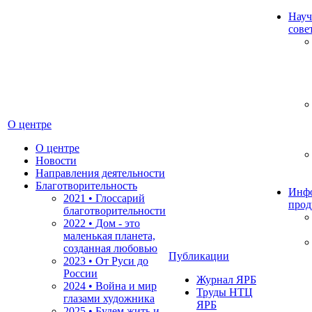
Науч
сове
О центре
О центре
Новости
Направления деятельности
Благотворительность
Инф
2021 • Глоссарий
прод
благотворительности
2022 • Дом - это
маленькая планета,
созданная любовью
Публикации
2023 • От Руси до
России
Журнал ЯРБ
2024 • Война и мир
Труды НТЦ
глазами художника
ЯРБ
2025 • Будем жить и