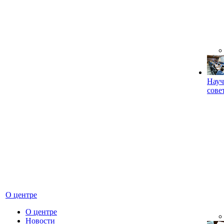
Науч
сове
О центре
О центре
Новости