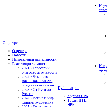
Науч
сове
О центре
О центре
Новости
Направления деятельности
Благотворительность
Инф
2021 • Глоссарий
прод
благотворительности
2022 • Дом - это
маленькая планета,
созданная любовью
Публикации
2023 • От Руси до
России
Журнал ЯРБ
2024 • Война и мир
Труды НТЦ
глазами художника
ЯРБ
2025 • Будем жить и