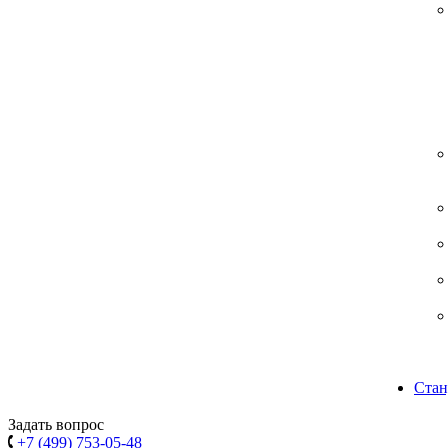
Стан
Задать вопрос
+7 (499) 753-05-48