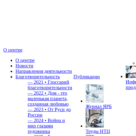
О центре
О центре
Новости
Направления деятельности
Благотворительность
Публикации
Инф
—
2021 • Глоссарий
прод
благотворительности
—
2022 • Дом - это
маленькая планета,
созданная любовью
Журнал ЯРБ
—
2023 • От Руси до
России
—
2024 • Война и
мир глазами
художника
Труды НТЦ