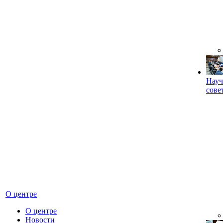
Науч
сове
О центре
О центре
Новости