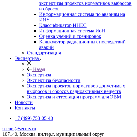
экспертизы проектов нормативов выбросов
и сбросов
Информационная система по авариям на
ИЯУ
Классификатор ИНЕС
Информационная система ИоН
Оценка учений и тренировок
Калькулятор радиационных последствий
аварий
Стандартизация
Экспертиза
Назад
Экспертиза
Экспертиза безопасности
Экспертиза проектов нормативов допустимых
выбросов и сбросов радиоактивных веществ
Экспертиза и аттестация программ для ЭВМ
Новости
Контакты
+7 (499) 753-05-48
secnrs@secnrs.ru
107140, Москва, вн.тер.г. муниципальный округ