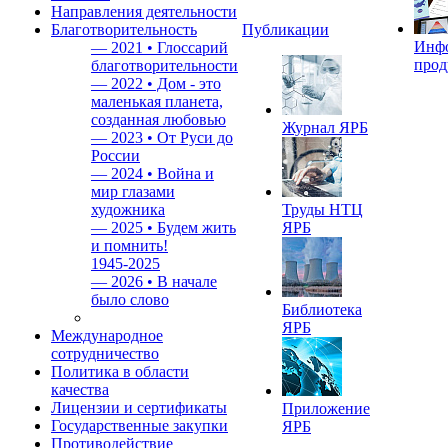
Направления деятельности
Благотворительность
Публикации
Инф
—
2021 • Глоссарий
прод
благотворительности
—
2022 • Дом - это
маленькая планета,
созданная любовью
Журнал ЯРБ
—
2023 • От Руси до
России
—
2024 • Война и
мир глазами
художника
Труды НТЦ
—
2025 • Будем жить
ЯРБ
и помнить!
1945-2025
—
2026 • В начале
было слово
Библиотека
ЯРБ
Международное
сотрудничество
Политика в области
качества
Лицензии и сертификаты
Приложение
Государственные закупки
ЯРБ
Противодействие