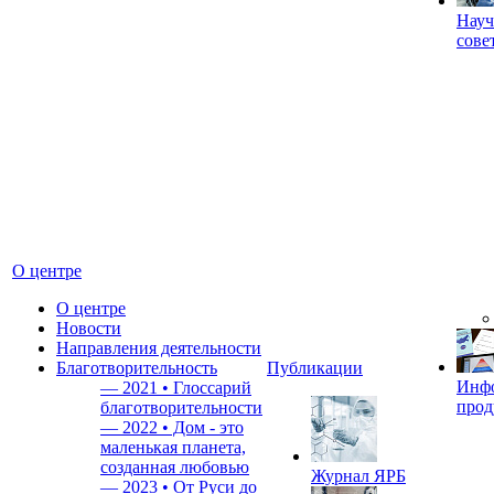
Науч
сове
О центре
О центре
Новости
Направления деятельности
Благотворительность
Публикации
Инф
—
2021 • Глоссарий
прод
благотворительности
—
2022 • Дом - это
маленькая планета,
созданная любовью
Журнал ЯРБ
—
2023 • От Руси до