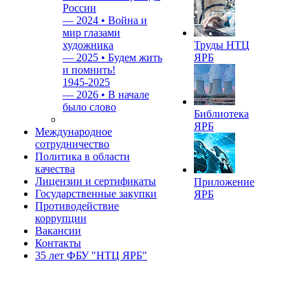
России
—
2024 • Война и
мир глазами
художника
Труды НТЦ
—
2025 • Будем жить
ЯРБ
и помнить!
1945-2025
—
2026 • В начале
было слово
Библиотека
ЯРБ
Международное
сотрудничество
Политика в области
качества
Лицензии и сертификаты
Приложение
Государственные закупки
ЯРБ
Противодействие
коррупции
Вакансии
Контакты
35 лет ФБУ "НТЦ ЯРБ"