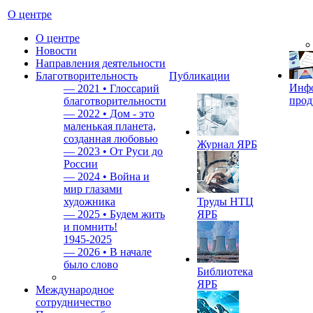
О центре
О центре
Новости
Направления деятельности
Благотворительность
Публикации
Инф
—
2021 • Глоссарий
прод
благотворительности
—
2022 • Дом - это
маленькая планета,
созданная любовью
Журнал ЯРБ
—
2023 • От Руси до
России
—
2024 • Война и
мир глазами
художника
Труды НТЦ
—
2025 • Будем жить
ЯРБ
и помнить!
1945-2025
—
2026 • В начале
было слово
Библиотека
ЯРБ
Международное
сотрудничество