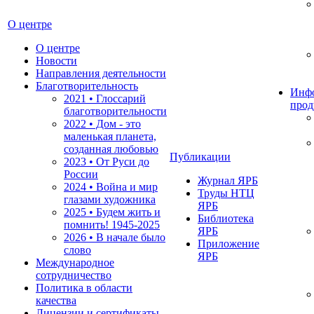
О центре
О центре
Новости
Направления деятельности
Благотворительность
Инф
2021 • Глоссарий
прод
благотворительности
2022 • Дом - это
маленькая планета,
созданная любовью
Публикации
2023 • От Руси до
России
Журнал ЯРБ
2024 • Война и мир
Труды НТЦ
глазами художника
ЯРБ
2025 • Будем жить и
Библиотека
помнить!
1945-2025
ЯРБ
2026 • В начале было
Приложение
слово
ЯРБ
Международное
сотрудничество
Политика в области
качества
Лицензии и сертификаты