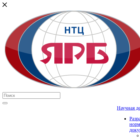
Научная д
Разр
нор
доку