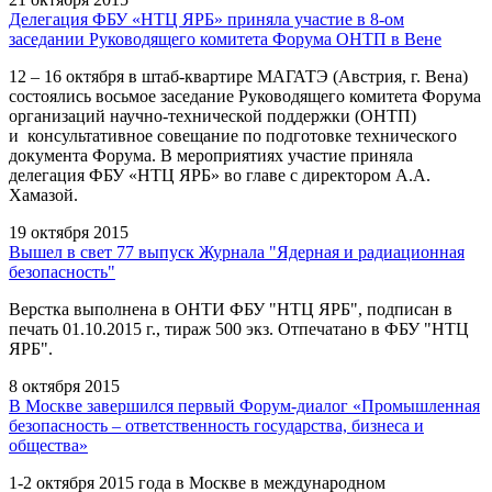
Делегация ФБУ «НТЦ ЯРБ» приняла участие в 8-ом
заседании Руководящего комитета Форума ОНТП в Вене
12 – 16 октября в штаб-квартире МАГАТЭ (Австрия, г. Вена)
состоялись восьмое заседание Руководящего комитета Форума
организаций научно-технической поддержки (ОНТП)
и консультативное совещание по подготовке технического
документа Форума. В мероприятиях участие приняла
делегация ФБУ «НТЦ ЯРБ» во главе с директором А.А.
Хамазой.
19 октября 2015
Вышел в свет 77 выпуск Журнала "Ядерная и радиационная
безопасность"
Верстка выполнена в ОНТИ ФБУ "НТЦ ЯРБ", подписан в
печать 01.10.2015 г., тираж 500 экз. Отпечатано в ФБУ "НТЦ
ЯРБ".
8 октября 2015
В Москве завершился первый Форум-диалог «Промышленная
безопасность – ответственность государства, бизнеса и
общества»
1-2 октября 2015 года в Москве в международном