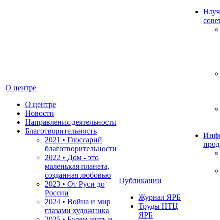
Науч
сове
О центре
О центре
Новости
Направления деятельности
Благотворительность
Инф
2021 • Глоссарий
прод
благотворительности
2022 • Дом - это
маленькая планета,
созданная любовью
Публикации
2023 • От Руси до
России
Журнал ЯРБ
2024 • Война и мир
Труды НТЦ
глазами художника
ЯРБ
2025 • Будем жить и