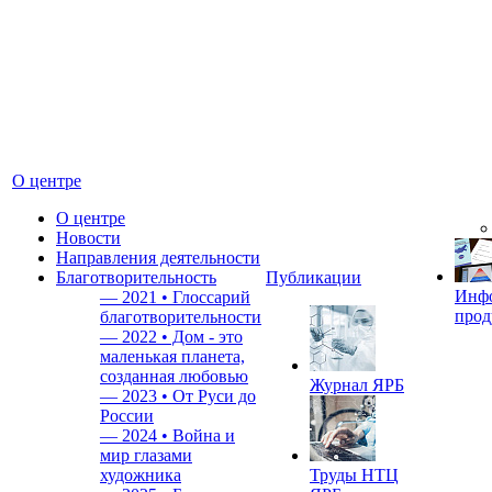
О центре
О центре
Новости
Направления деятельности
Благотворительность
Публикации
Инф
—
2021 • Глоссарий
прод
благотворительности
—
2022 • Дом - это
маленькая планета,
созданная любовью
Журнал ЯРБ
—
2023 • От Руси до
России
—
2024 • Война и
мир глазами
художника
Труды НТЦ