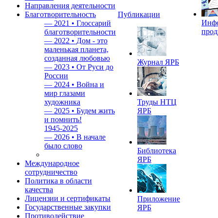
Направления деятельности
Благотворительность
Публикации
Инф
—
2021 • Глоссарий
прод
благотворительности
—
2022 • Дом - это
маленькая планета,
созданная любовью
Журнал ЯРБ
—
2023 • От Руси до
России
—
2024 • Война и
мир глазами
художника
Труды НТЦ
—
2025 • Будем жить
ЯРБ
и помнить!
1945-2025
—
2026 • В начале
было слово
Библиотека
ЯРБ
Международное
сотрудничество
Политика в области
качества
Лицензии и сертификаты
Приложение
Государственные закупки
ЯРБ
Противодействие