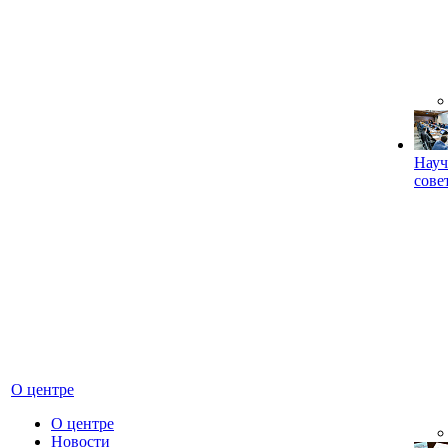
Науч
сове
О центре
О центре
Новости