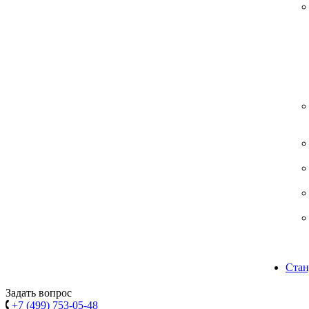
Стан
Задать вопрос
+7 (499) 753-05-48