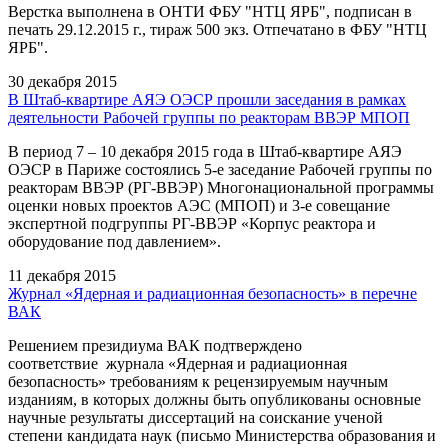
Верстка выполнена в ОНТИ ФБУ "НТЦ ЯРБ", подписан в
печать 29.12.2015 г., тираж 500 экз. Отпечатано в ФБУ "НТЦ
ЯРБ".
30 декабря 2015
В Штаб-квартире АЯЭ ОЭСР прошли заседания в рамках
деятельности Рабочей группы по реакторам ВВЭР МПОП
В период 7 – 10 декабря 2015 года в Штаб-квартире АЯЭ
ОЭСР в Париже состоялись 5-е заседание Рабочей группы по
реакторам ВВЭР (РГ-ВВЭР) Многонациональной программы
оценки новых проектов АЭС (МПОП) и 3-е совещание
экспертной подгруппы РГ-ВВЭР «Корпус реактора и
оборудование под давлением».
11 декабря 2015
Журнал «Ядерная и радиационная безопасность» в перечне
ВАК
Решением президиума ВАК подтверждено
соответствие журнала «Ядерная и радиационная
безопасность» требованиям к рецензируемым научным
изданиям, в которых должны быть опубликованы основные
научные результаты диссертаций на соискание ученой
степени кандидата наук (письмо Министерства образования и