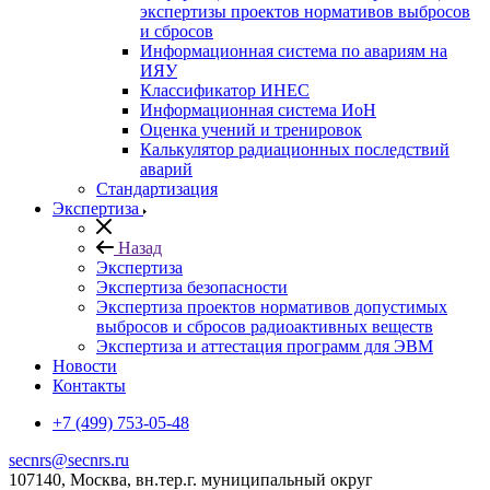
экспертизы проектов нормативов выбросов
и сбросов
Информационная система по авариям на
ИЯУ
Классификатор ИНЕС
Информационная система ИоН
Оценка учений и тренировок
Калькулятор радиационных последствий
аварий
Стандартизация
Экспертиза
Назад
Экспертиза
Экспертиза безопасности
Экспертиза проектов нормативов допустимых
выбросов и сбросов радиоактивных веществ
Экспертиза и аттестация программ для ЭВМ
Новости
Контакты
+7 (499) 753-05-48
secnrs@secnrs.ru
107140, Москва, вн.тер.г. муниципальный округ