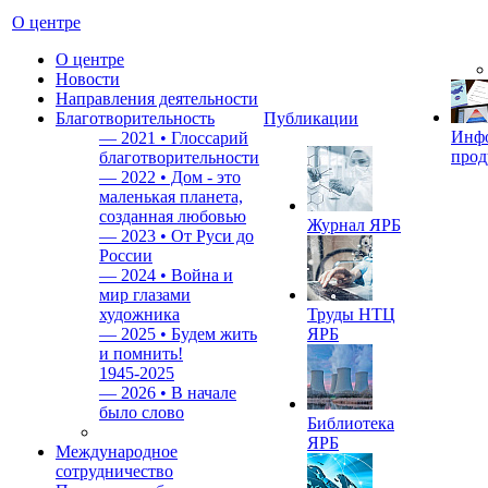
О центре
О центре
Новости
Направления деятельности
Благотворительность
Публикации
Инф
—
2021 • Глоссарий
прод
благотворительности
—
2022 • Дом - это
маленькая планета,
созданная любовью
Журнал ЯРБ
—
2023 • От Руси до
России
—
2024 • Война и
мир глазами
художника
Труды НТЦ
—
2025 • Будем жить
ЯРБ
и помнить!
1945-2025
—
2026 • В начале
было слово
Библиотека
ЯРБ
Международное
сотрудничество