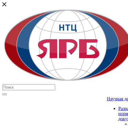
Научная д
Разр
нор
доку