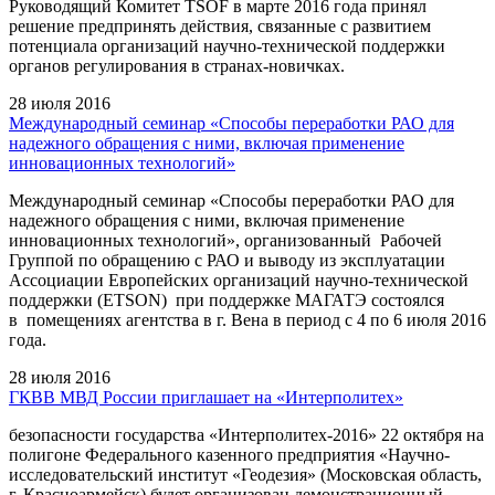
Руководящий Комитет TSOF в марте 2016 года принял
решение предпринять действия, связанные с развитием
потенциала организаций научно-технической поддержки
органов регулирования в странах-новичках.
28 июля 2016
Международный семинар «Способы переработки РАО для
надежного обращения с ними, включая применение
инновационных технологий»
Международный семинар «Способы переработки РАО для
надежного обращения с ними, включая применение
инновационных технологий», организованный Рабочей
Группой по обращению с РАО и выводу из эксплуатации
Ассоциации Европейских организаций научно-технической
поддержки (ETSON) при поддержке МАГАТЭ состоялся
в помещениях агентства в г. Вена в период с 4 по 6 июля 2016
года.
28 июля 2016
ГКВВ МВД России приглашает на «Интерполитех»
безопасности государства «Интерполитех-2016» 22 октября на
полигоне Федерального казенного предприятия «Научно-
исследовательский институт «Геодезия» (Московская область,
г. Красноармейск) будет организован демонстрационный