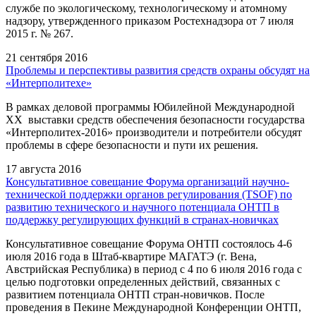
службе по экологическому, технологическому и атомному
надзору, утвержденного приказом Ростехнадзора от 7 июля
2015 г. № 267.
21 сентября 2016
Проблемы и перспективы развития средств охраны обсудят на
«Интерполитехе»
В рамках деловой программы Юбилейной Международной
XX выставки средств обеспечения безопасности государства
«Интерполитех-2016» производители и потребители обсудят
проблемы в сфере безопасности и пути их решения.
17 августа 2016
Консультативное совещание Форума организаций научно-
технической поддержки органов регулирования (TSOF) по
развитию технического и научного потенциала ОНТП в
поддержку регулирующих функций в странах-новичках
Консультативное совещание Форума ОНТП состоялось 4-6
июля 2016 года в Штаб-квартире МАГАТЭ (г. Вена,
Австрийская Республика) в период с 4 по 6 июля 2016 года с
целью подготовки определенных действий, связанных с
развитием потенциала ОНТП стран-новичков. После
проведения в Пекине Международной Конференции ОНТП,