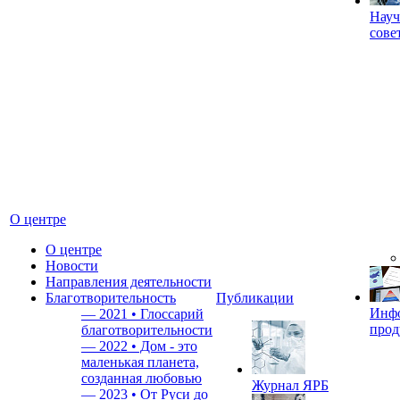
Науч
сове
О центре
О центре
Новости
Направления деятельности
Благотворительность
Публикации
Инф
—
2021 • Глоссарий
прод
благотворительности
—
2022 • Дом - это
маленькая планета,
созданная любовью
Журнал ЯРБ
—
2023 • От Руси до