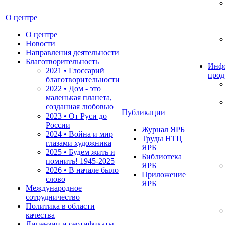
О центре
О центре
Новости
Направления деятельности
Благотворительность
Инф
2021 • Глоссарий
прод
благотворительности
2022 • Дом - это
маленькая планета,
созданная любовью
Публикации
2023 • От Руси до
России
Журнал ЯРБ
2024 • Война и мир
Труды НТЦ
глазами художника
ЯРБ
2025 • Будем жить и
Библиотека
помнить!
1945-2025
ЯРБ
2026 • В начале было
Приложение
слово
ЯРБ
Международное
сотрудничество
Политика в области
качества
Лицензии и сертификаты