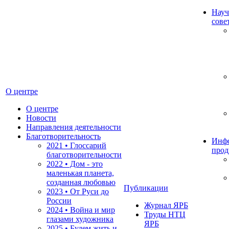
Науч
сове
О центре
О центре
Новости
Направления деятельности
Благотворительность
Инф
2021 • Глоссарий
прод
благотворительности
2022 • Дом - это
маленькая планета,
созданная любовью
Публикации
2023 • От Руси до
России
Журнал ЯРБ
2024 • Война и мир
Труды НТЦ
глазами художника
ЯРБ
2025 • Будем жить и