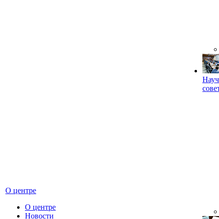
Науч
сове
О центре
О центре
Новости