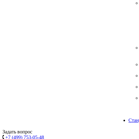
Стан
Задать вопрос
+7 (499) 753-05-48