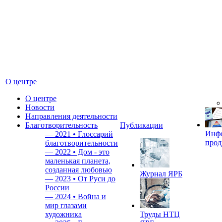
О центре
О центре
Новости
Направления деятельности
Благотворительность
Публикации
Инф
—
2021 • Глоссарий
прод
благотворительности
—
2022 • Дом - это
маленькая планета,
созданная любовью
Журнал ЯРБ
—
2023 • От Руси до
России
—
2024 • Война и
мир глазами
художника
Труды НТЦ