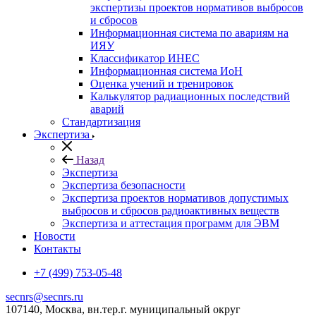
экспертизы проектов нормативов выбросов
и сбросов
Информационная система по авариям на
ИЯУ
Классификатор ИНЕС
Информационная система ИоН
Оценка учений и тренировок
Калькулятор радиационных последствий
аварий
Стандартизация
Экспертиза
Назад
Экспертиза
Экспертиза безопасности
Экспертиза проектов нормативов допустимых
выбросов и сбросов радиоактивных веществ
Экспертиза и аттестация программ для ЭВМ
Новости
Контакты
+7 (499) 753-05-48
secnrs@secnrs.ru
107140, Москва, вн.тер.г. муниципальный округ