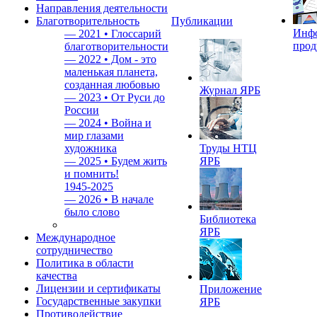
Направления деятельности
Благотворительность
Публикации
Инф
—
2021 • Глоссарий
прод
благотворительности
—
2022 • Дом - это
маленькая планета,
созданная любовью
Журнал ЯРБ
—
2023 • От Руси до
России
—
2024 • Война и
мир глазами
художника
Труды НТЦ
—
2025 • Будем жить
ЯРБ
и помнить!
1945-2025
—
2026 • В начале
было слово
Библиотека
ЯРБ
Международное
сотрудничество
Политика в области
качества
Лицензии и сертификаты
Приложение
Государственные закупки
ЯРБ
Противодействие