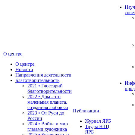
Науч
сове
О центре
О центре
Новости
Направления деятельности
Благотворительность
Инф
2021 • Глоссарий
прод
благотворительности
2022 • Дом - это
маленькая планета,
созданная любовью
Публикации
2023 • От Руси до
России
Журнал ЯРБ
2024 • Война и мир
Труды НТЦ
глазами художника
ЯРБ
2025 • Будем жить и