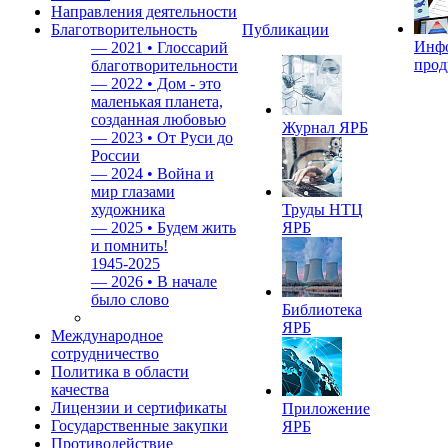
Направления деятельности
Благотворительность
Публикации
Инф
—
2021 • Глоссарий
прод
благотворительности
—
2022 • Дом - это
маленькая планета,
созданная любовью
Журнал ЯРБ
—
2023 • От Руси до
России
—
2024 • Война и
мир глазами
художника
Труды НТЦ
—
2025 • Будем жить
ЯРБ
и помнить!
1945-2025
—
2026 • В начале
было слово
Библиотека
ЯРБ
Международное
сотрудничество
Политика в области
качества
Лицензии и сертификаты
Приложение
Государственные закупки
ЯРБ
Противодействие