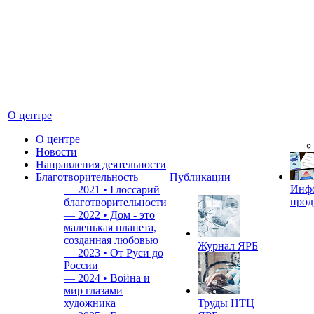
О центре
О центре
Новости
Направления деятельности
Благотворительность
Публикации
Инф
—
2021 • Глоссарий
прод
благотворительности
—
2022 • Дом - это
маленькая планета,
созданная любовью
Журнал ЯРБ
—
2023 • От Руси до
России
—
2024 • Война и
мир глазами
художника
Труды НТЦ