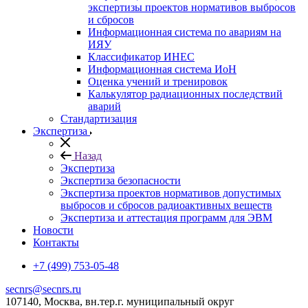
экспертизы проектов нормативов выбросов
и сбросов
Информационная система по авариям на
ИЯУ
Классификатор ИНЕС
Информационная система ИоН
Оценка учений и тренировок
Калькулятор радиационных последствий
аварий
Стандартизация
Экспертиза
Назад
Экспертиза
Экспертиза безопасности
Экспертиза проектов нормативов допустимых
выбросов и сбросов радиоактивных веществ
Экспертиза и аттестация программ для ЭВМ
Новости
Контакты
+7 (499) 753-05-48
secnrs@secnrs.ru
107140, Москва, вн.тер.г. муниципальный округ