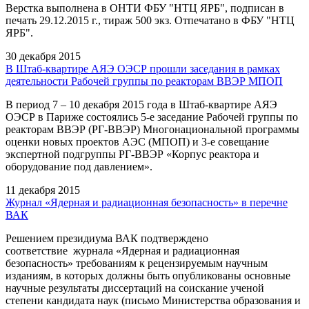
Верстка выполнена в ОНТИ ФБУ "НТЦ ЯРБ", подписан в
печать 29.12.2015 г., тираж 500 экз. Отпечатано в ФБУ "НТЦ
ЯРБ".
30 декабря 2015
В Штаб-квартире АЯЭ ОЭСР прошли заседания в рамках
деятельности Рабочей группы по реакторам ВВЭР МПОП
В период 7 – 10 декабря 2015 года в Штаб-квартире АЯЭ
ОЭСР в Париже состоялись 5-е заседание Рабочей группы по
реакторам ВВЭР (РГ-ВВЭР) Многонациональной программы
оценки новых проектов АЭС (МПОП) и 3-е совещание
экспертной подгруппы РГ-ВВЭР «Корпус реактора и
оборудование под давлением».
11 декабря 2015
Журнал «Ядерная и радиационная безопасность» в перечне
ВАК
Решением президиума ВАК подтверждено
соответствие журнала «Ядерная и радиационная
безопасность» требованиям к рецензируемым научным
изданиям, в которых должны быть опубликованы основные
научные результаты диссертаций на соискание ученой
степени кандидата наук (письмо Министерства образования и