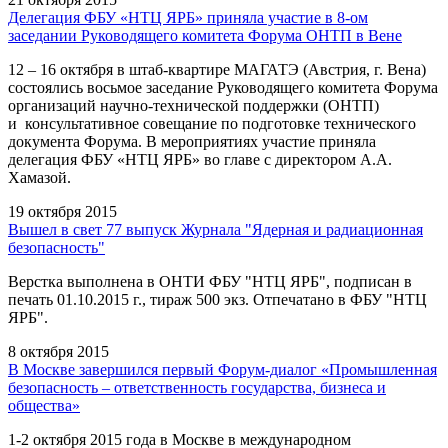
Делегация ФБУ «НТЦ ЯРБ» приняла участие в 8-ом
заседании Руководящего комитета Форума ОНТП в Вене
12 – 16 октября в штаб-квартире МАГАТЭ (Австрия, г. Вена)
состоялись восьмое заседание Руководящего комитета Форума
организаций научно-технической поддержки (ОНТП)
и консультативное совещание по подготовке технического
документа Форума. В мероприятиях участие приняла
делегация ФБУ «НТЦ ЯРБ» во главе с директором А.А.
Хамазой.
19 октября 2015
Вышел в свет 77 выпуск Журнала "Ядерная и радиационная
безопасность"
Верстка выполнена в ОНТИ ФБУ "НТЦ ЯРБ", подписан в
печать 01.10.2015 г., тираж 500 экз. Отпечатано в ФБУ "НТЦ
ЯРБ".
8 октября 2015
В Москве завершился первый Форум-диалог «Промышленная
безопасность – ответственность государства, бизнеса и
общества»
1-2 октября 2015 года в Москве в международном