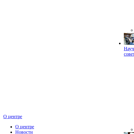
Науч
сове
О центре
О центре
Новости