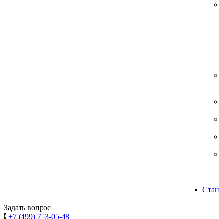
Стан
Задать вопрос
+7 (499) 753-05-48