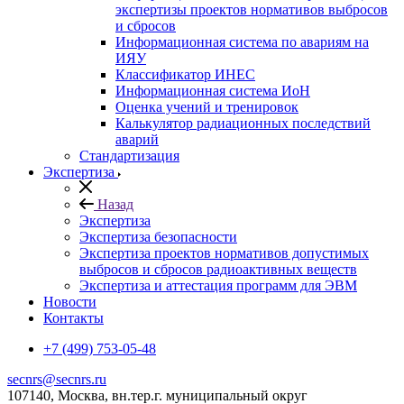
экспертизы проектов нормативов выбросов
и сбросов
Информационная система по авариям на
ИЯУ
Классификатор ИНЕС
Информационная система ИоН
Оценка учений и тренировок
Калькулятор радиационных последствий
аварий
Стандартизация
Экспертиза
Назад
Экспертиза
Экспертиза безопасности
Экспертиза проектов нормативов допустимых
выбросов и сбросов радиоактивных веществ
Экспертиза и аттестация программ для ЭВМ
Новости
Контакты
+7 (499) 753-05-48
secnrs@secnrs.ru
107140, Москва, вн.тер.г. муниципальный округ