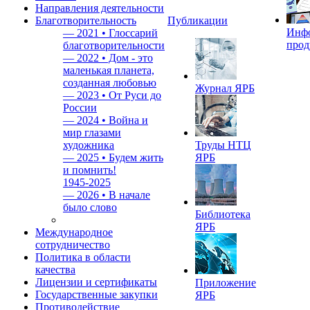
Направления деятельности
Благотворительность
Публикации
Инф
—
2021 • Глоссарий
прод
благотворительности
—
2022 • Дом - это
маленькая планета,
созданная любовью
Журнал ЯРБ
—
2023 • От Руси до
России
—
2024 • Война и
мир глазами
художника
Труды НТЦ
—
2025 • Будем жить
ЯРБ
и помнить!
1945-2025
—
2026 • В начале
было слово
Библиотека
ЯРБ
Международное
сотрудничество
Политика в области
качества
Лицензии и сертификаты
Приложение
Государственные закупки
ЯРБ
Противодействие