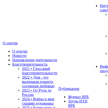
Науч
сове
О центре
О центре
Новости
Направления деятельности
Благотворительность
Инф
2021 • Глоссарий
прод
благотворительности
2022 • Дом - это
маленькая планета,
созданная любовью
Публикации
2023 • От Руси до
России
Журнал ЯРБ
2024 • Война и мир
Труды НТЦ
глазами художника
ЯРБ
2025 • Будем жить и