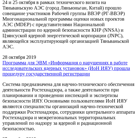
24 и 25 октября в рамках технического визита на
Тяньваньскую АЭС (город Ляньюньган, Китай) прошло
совещание участников Рабочей группы ВВЭР (РГ-ВВЭР)
Многонациональной программы оценки новых проектов
АЭС (MDEP) с представителями Национальной
администрации по ядерной безопасности КНР (NNSA) и
Цзянсуской ядерной энергетической корпорации (JNPC),
являющейся эксплуатирующей организацией Тяньваньской
АЭС.
28 октября 2019
Программа для ЭВМ «Информация о нарушениях в работе
исследовательских ядерных установок» (ИоН ИЯУ) прошла
процедуру государственной регистрации
Система предназначена для научно-технического обеспечения
деятельности Ростехнадзора, а также деятельности при
планировании и проведении инспекций и экспертизы
безопасности ИЯУ. Основными пользователями ИоН ИЯУ
являются специалисты организаций научно-технической
поддержки Ростехнадзора, сотрудники центрального аппарата
Ростехнадзора и межрегиональных территориальных
управлений по надзору за ядерной и радиационной
безопасностью.