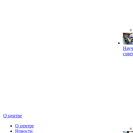
Науч
сове
О центре
О центре
Новости