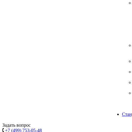
Стан
Задать вопрос
+7 (499) 753-05-48