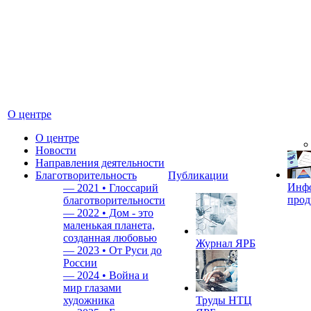
О центре
О центре
Новости
Направления деятельности
Благотворительность
Публикации
Инф
—
2021 • Глоссарий
прод
благотворительности
—
2022 • Дом - это
маленькая планета,
созданная любовью
Журнал ЯРБ
—
2023 • От Руси до
России
—
2024 • Война и
мир глазами
художника
Труды НТЦ