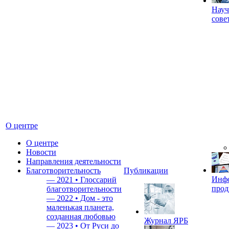
Науч
сове
О центре
О центре
Новости
Направления деятельности
Благотворительность
Публикации
Инф
—
2021 • Глоссарий
прод
благотворительности
—
2022 • Дом - это
маленькая планета,
созданная любовью
Журнал ЯРБ
—
2023 • От Руси до