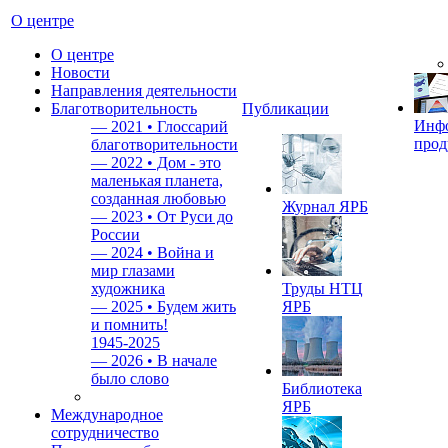
О центре
О центре
Новости
Направления деятельности
Благотворительность
Публикации
Инф
—
2021 • Глоссарий
прод
благотворительности
—
2022 • Дом - это
маленькая планета,
созданная любовью
Журнал ЯРБ
—
2023 • От Руси до
России
—
2024 • Война и
мир глазами
художника
Труды НТЦ
—
2025 • Будем жить
ЯРБ
и помнить!
1945-2025
—
2026 • В начале
было слово
Библиотека
ЯРБ
Международное
сотрудничество