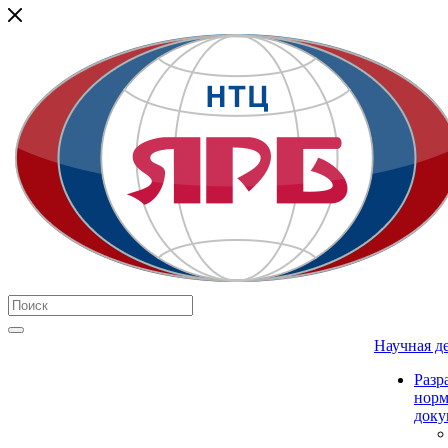
Научная д
Разр
нор
доку