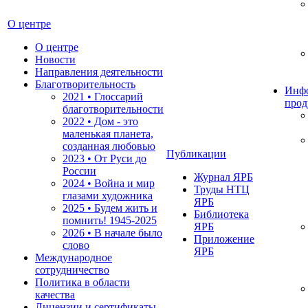
О центре
О центре
Новости
Направления деятельности
Благотворительность
Инф
2021 • Глоссарий
прод
благотворительности
2022 • Дом - это
маленькая планета,
созданная любовью
Публикации
2023 • От Руси до
России
Журнал ЯРБ
2024 • Война и мир
Труды НТЦ
глазами художника
ЯРБ
2025 • Будем жить и
Библиотека
помнить!
1945-2025
ЯРБ
2026 • В начале было
Приложение
слово
ЯРБ
Международное
сотрудничество
Политика в области
качества
Лицензии и сертификаты