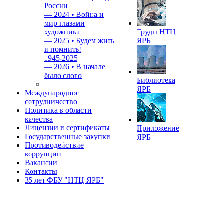
России
—
2024 • Война и
мир глазами
художника
Труды НТЦ
—
2025 • Будем жить
ЯРБ
и помнить!
1945-2025
—
2026 • В начале
было слово
Библиотека
ЯРБ
Международное
сотрудничество
Политика в области
качества
Лицензии и сертификаты
Приложение
Государственные закупки
ЯРБ
Противодействие
коррупции
Вакансии
Контакты
35 лет ФБУ "НТЦ ЯРБ"