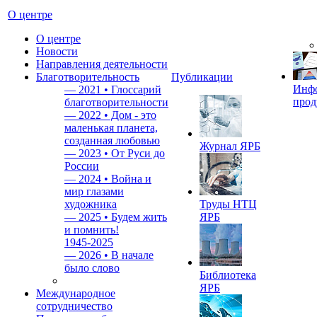
О центре
О центре
Новости
Направления деятельности
Благотворительность
Публикации
Инф
—
2021 • Глоссарий
прод
благотворительности
—
2022 • Дом - это
маленькая планета,
созданная любовью
Журнал ЯРБ
—
2023 • От Руси до
России
—
2024 • Война и
мир глазами
художника
Труды НТЦ
—
2025 • Будем жить
ЯРБ
и помнить!
1945-2025
—
2026 • В начале
было слово
Библиотека
ЯРБ
Международное
сотрудничество