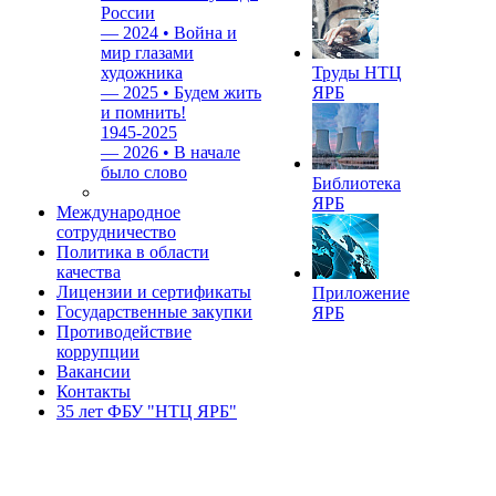
России
—
2024 • Война и
мир глазами
художника
Труды НТЦ
—
2025 • Будем жить
ЯРБ
и помнить!
1945-2025
—
2026 • В начале
было слово
Библиотека
ЯРБ
Международное
сотрудничество
Политика в области
качества
Лицензии и сертификаты
Приложение
Государственные закупки
ЯРБ
Противодействие
коррупции
Вакансии
Контакты
35 лет ФБУ "НТЦ ЯРБ"