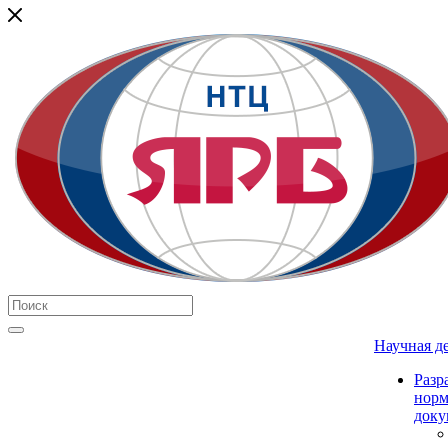
Научная д
Разр
нор
доку