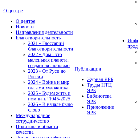
О центре
О центре
Новости
Направления деятельности
Благотворительность
Инф
2021 • Глоссарий
прод
благотворительности
2022 • Дом - это
маленькая планета,
созданная любовью
Публикации
2023 • От Руси до
России
Журнал ЯРБ
2024 • Война и мир
Труды НТЦ
глазами художника
ЯРБ
2025 • Будем жить и
Библиотека
помнить!
1945-2025
ЯРБ
2026 • В начале было
Приложение
слово
ЯРБ
Международное
сотрудничество
Политика в области
качества
Лицензии и сертификаты