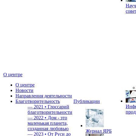
Науч
сове
О центре
О центре
Новости
Направления деятельности
Благотворительность
Публикации
Инф
—
2021 • Глоссарий
прод
благотворительности
—
2022 • Дом - это
маленькая планета,
созданная любовью
Журнал ЯРБ
—
2023 • От Руси до