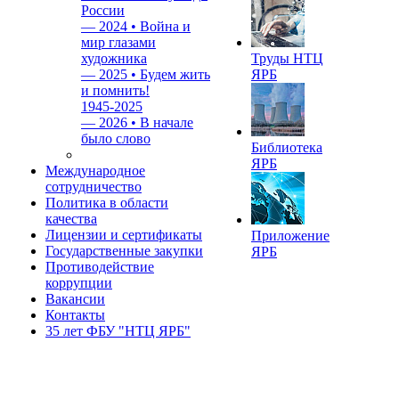
России
—
2024 • Война и
мир глазами
художника
Труды НТЦ
—
2025 • Будем жить
ЯРБ
и помнить!
1945-2025
—
2026 • В начале
было слово
Библиотека
ЯРБ
Международное
сотрудничество
Политика в области
качества
Лицензии и сертификаты
Приложение
Государственные закупки
ЯРБ
Противодействие
коррупции
Вакансии
Контакты
35 лет ФБУ "НТЦ ЯРБ"