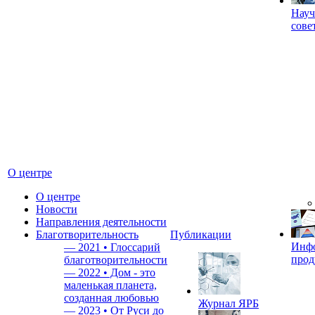
Науч
сове
О центре
О центре
Новости
Направления деятельности
Благотворительность
Публикации
Инф
—
2021 • Глоссарий
прод
благотворительности
—
2022 • Дом - это
маленькая планета,
созданная любовью
Журнал ЯРБ
—
2023 • От Руси до