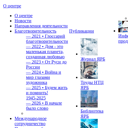
О центре
О центре
Новости
Направления деятельности
Благотворительность
Публикации
Инф
—
2021 • Глоссарий
прод
благотворительности
—
2022 • Дом - это
маленькая планета,
созданная любовью
Журнал ЯРБ
—
2023 • От Руси до
России
—
2024 • Война и
мир глазами
художника
Труды НТЦ
—
2025 • Будем жить
ЯРБ
и помнить!
1945-2025
—
2026 • В начале
было слово
Библиотека
ЯРБ
Международное
сотрудничество