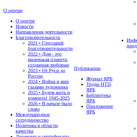
О центре
О центре
Новости
Направления деятельности
Благотворительность
Инф
2021 • Глоссарий
прод
благотворительности
2022 • Дом - это
маленькая планета,
созданная любовью
Публикации
2023 • От Руси до
России
Журнал ЯРБ
2024 • Война и мир
Труды НТЦ
глазами художника
ЯРБ
2025 • Будем жить и
Библиотека
помнить!
1945-2025
ЯРБ
2026 • В начале было
Приложение
слово
ЯРБ
Международное
сотрудничество
Политика в области
качества
Лицензии и сертификаты