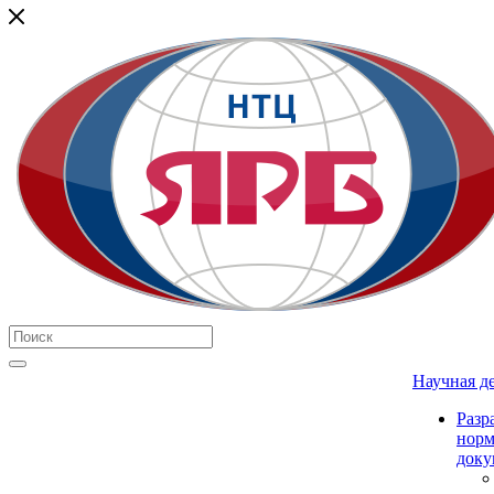
Научная д
Разр
нор
доку