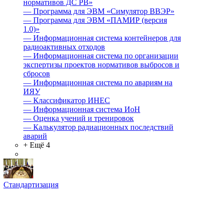
нормативов ДС РВ»
—
Программа для ЭВМ «Симулятор ВВЭР»
—
Программа для ЭВМ «ПАМИР (версия
1.0)»
—
Информационная система контейнеров для
радиоактивных отходов
—
Информационная система по организации
экспертизы проектов нормативов выбросов и
сбросов
—
Информационная система по авариям на
ИЯУ
—
Классификатор ИНЕС
—
Информационная система ИоН
—
Оценка учений и тренировок
—
Калькулятор радиационных последствий
аварий
+ Ещё 4
Стандартизация