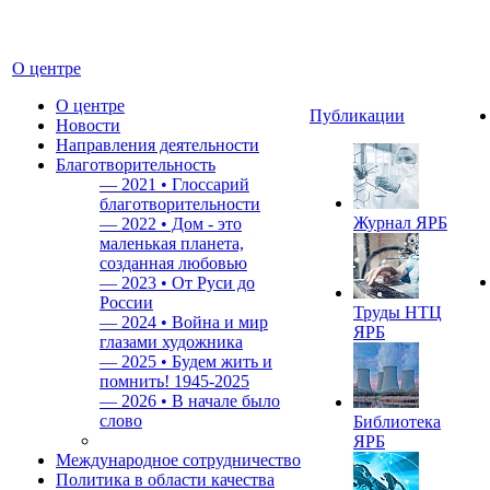
О центре
О центре
Публикации
Новости
Направления деятельности
Благотворительность
—
2021 • Глоссарий
благотворительности
Журнал ЯРБ
—
2022 • Дом - это
маленькая планета,
созданная любовью
—
2023 • От Руси до
России
Труды НТЦ
—
2024 • Война и мир
ЯРБ
глазами художника
—
2025 • Будем жить и
помнить!
1945-2025
—
2026 • В начале было
слово
Библиотека
ЯРБ
Международное сотрудничество
Политика в области качества