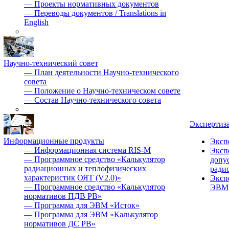
—
Проекты нормативных документов
—
Переводы документов / Translations in
English
Научно-технический совет
—
План деятельности Научно-технического
совета
—
Положение о Научно-техническом совете
—
Состав Научно-технического совета
Экспертиз
Информационные продукты
Эксп
—
Информационная система RIS-M
Эксп
—
Программное средство «Калькулятор
допу
радиационных и теплофизических
ради
характеристик ОЯТ (V2.0)»
Эксп
—
Программное средство «Калькулятор
ЭВМ
нормативов ПДВ РВ»
—
Программа для ЭВМ «Исток»
—
Программа для ЭВМ «Калькулятор
нормативов ДС РВ»