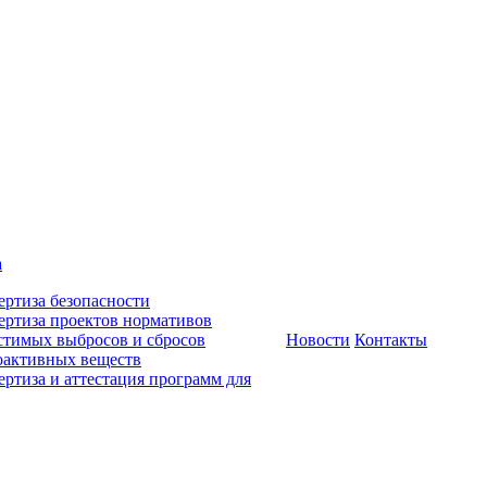
а
ертиза безопасности
ертиза проектов нормативов
стимых выбросов и сбросов
Новости
Контакты
оактивных веществ
ертиза и аттестация программ для