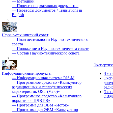
—
Методики
—
Проекты нормативных документов
—
Переводы документов / Translations in
English
Научно-технический совет
—
План деятельности Научно-технического
совета
—
Положение о Научно-техническом совете
—
Состав Научно-технического совета
Экспертиз
Информационные продукты
Эксп
—
Информационная система RIS-M
Эксп
—
Программное средство «Калькулятор
допу
радиационных и теплофизических
ради
характеристик ОЯТ (V2.0)»
Эксп
—
Программное средство «Калькулятор
ЭВМ
нормативов ПДВ РВ»
—
Программа для ЭВМ «Исток»
—
Программа для ЭВМ «Калькулятор