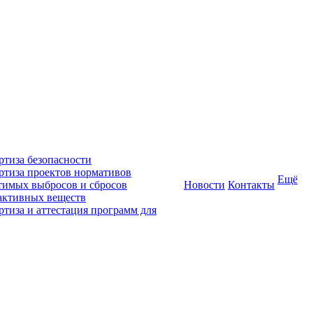
ртиза безопасности
ртиза проектов нормативов
Ещё
тимых выбросов и сбросов
Новости
Контакты
активных веществ
ртиза и аттестация программ для