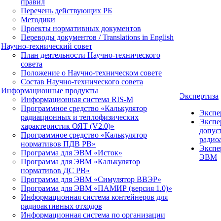
правил
Перечень действующих РБ
Методики
Проекты нормативных документов
Переводы документов / Translations in English
Научно-технический совет
План деятельности Научно-технического
совета
Положение о Научно-техническом совете
Состав Научно-технического совета
Информационные продукты
Экспертиза
Информационная система RIS-M
Программное средство «Калькулятор
Экспе
радиационных и теплофизических
Экспе
характеристик ОЯТ (V2.0)»
допус
Программное средство «Калькулятор
радио
нормативов ПДВ РВ»
Экспе
Программа для ЭВМ «Исток»
ЭВМ
Программа для ЭВМ «Калькулятор
нормативов ДС РВ»
Программа для ЭВМ «Симулятор ВВЭР»
Программа для ЭВМ «ПАМИР (версия 1.0)»
Информационная система контейнеров для
радиоактивных отходов
Информационная система по организации