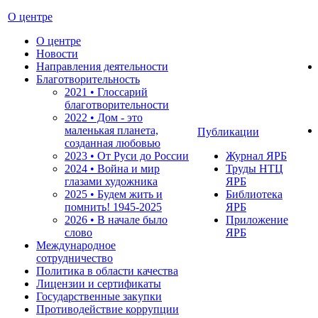
О центре
О центре
Новости
Направления деятельности
Благотворительность
2021 • Глоссарий
благотворительности
2022 • Дом - это
маленькая планета,
Публикации
созданная любовью
2023 • От Руси до России
Журнал ЯРБ
2024 • Война и мир
Труды НТЦ
глазами художника
ЯРБ
2025 • Будем жить и
Библиотека
помнить!
1945-2025
ЯРБ
2026 • В начале было
Приложение
слово
ЯРБ
Международное
сотрудничество
Политика в области качества
Лицензии и сертификаты
Государственные закупки
Противодействие коррупции