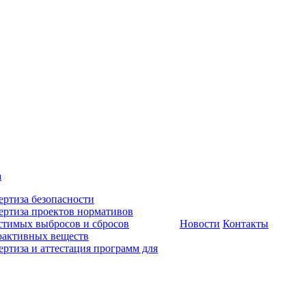
а
ертиза безопасности
ертиза проектов нормативов
стимых выбросов и сбросов
Новости
Контакты
оактивных веществ
ертиза и аттестация программ для