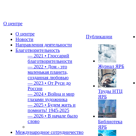
О центре
О центре
Публикации
Новости
Направления деятельности
Благотворительность
—
2021 • Глоссарий
благотворительности
Журнал ЯРБ
—
2022 • Дом - это
маленькая планета,
созданная любовью
—
2023 • От Руси до
России
Труды НТЦ
—
2024 • Война и мир
ЯРБ
глазами художника
—
2025 • Будем жить и
помнить!
1945-2025
—
2026 • В начале было
слово
Библиотека
ЯРБ
Международное сотрудничество