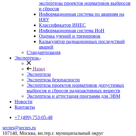
экспертизы проектов нормативов выбросов
и сбросов
Информационная система по авариям на
ИЯУ
Классификатор ИНЕС
Информационная система ИоН
Оценка учений и тренировок
Калькулятор радиационных последствий
аварий
Стандартизация
Экспертиза
Назад
Экспертиза
Экспертиза безопасности
Экспертиза проектов нормативов допустимых
выбросов и сбросов радиоактивных веществ
Экспертиза и аттестация программ для ЭВМ
Новости
Контакты
+7 (499) 753-05-48
secnrs@secnrs.ru
107140, Москва, вн.тер.г. муниципальный округ