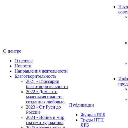
Науч
сове
О центре
О центре
Новости
Направления деятельности
Благотворительность
Инф
2021 • Глоссарий
прод
благотворительности
2022 • Дом - это
маленькая планета,
созданная любовью
Публикации
2023 • От Руси до
России
Журнал ЯРБ
2024 • Война и мир
Труды НТЦ
глазами художника
ЯРБ
2025 • Будем жить и