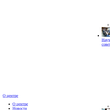
Науч
сове
О центре
О центре
Новости