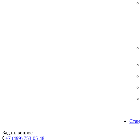
Стан
Задать вопрос
+7 (499) 753-05-48