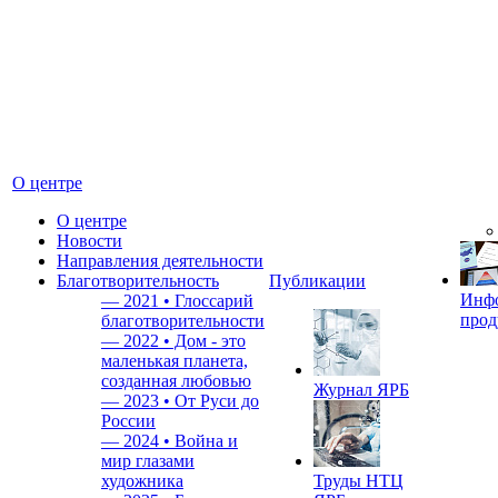
О центре
О центре
Новости
Направления деятельности
Благотворительность
Публикации
Инф
—
2021 • Глоссарий
прод
благотворительности
—
2022 • Дом - это
маленькая планета,
созданная любовью
Журнал ЯРБ
—
2023 • От Руси до
России
—
2024 • Война и
мир глазами
художника
Труды НТЦ