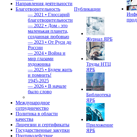
Направления деятельности
Благотворительность
Публикации
Инф
—
2021 • Глоссарий
прод
благотворительности
—
2022 • Дом - это
маленькая планета,
созданная любовью
Журнал ЯРБ
—
2023 • От Руси до
России
—
2024 • Война и
мир глазами
художника
Труды НТЦ
—
2025 • Будем жить
ЯРБ
и помнить!
1945-2025
—
2026 • В начале
было слово
Библиотека
ЯРБ
Международное
сотрудничество
Политика в области
качества
Лицензии и сертификаты
Приложение
Государственные закупки
ЯРБ
Противодействие